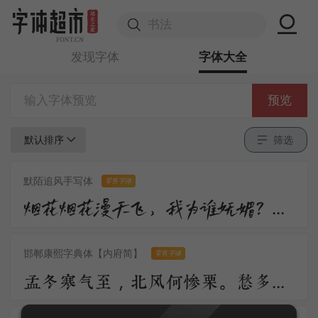
发现字体
字体大全
预览
默认排序
筛选
默陌追风手写体
零售字体
烟花烟花漫天飞，我为谁妩媚？不过是醉眼看花，花也醉。流沙流沙漫天飞，我为谁憔悴？不过是缘来缘散，缘如水。
邯郸康熙字典体【内府简】
零售字体
孟冬寒气至，北风何惨栗。愁多知夜长，仰观众星列。三五明月满，四五蟾兔缺。客从远方来，遗我一书札。上言长相思，下言久离别。置书怀袖中，三岁字不灭。一心抱区区，惧君不识察。