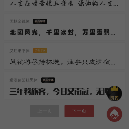
人生在世苦短且漫长 潇洒的人生谁不倾情羡慕 潇洒 是一道醉人的风景 宛若美丽的音符自然流动 是人生内在气质的飘逸
国林金钱体
北国风光，千里冰封，万里雪飘。望长城内外，惟余莽莽；大河上下，顿失滔滔。山舞银蛇，原驰蜡象，欲与天公试比高。
义启隶书体
零售字体
风花将尽持杯送。往事只成清夜梦。莫更登楼。坐想行思已是愁。
逐浪创艺粗黑体
三年羁旅客，今日又南冠。无限河山泪，谁言天地宽。已知泉路近，欲别故乡难。毅魄归来日，灵旗空际看。
上一页
下一页