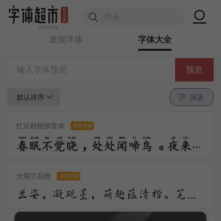
发现字体
字体大全
预览
默认排序
筛选
红豆粗楷拼音体
零售字体
春眠不觉晓，处处闻啼鸟。夜来风雨声，花落知多少。
大萌兰花楷
零售字体
兰姿，凝砚墨，萌趣蕴清楷。笔落柔含韵，风舒浅带华。