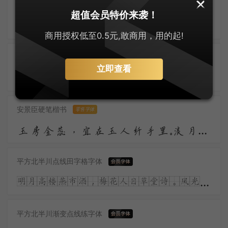
字悦魁本店招体
超值会员特价来袭！
昨夜雨疏风骤，浓睡不消残酒。试问卷帘人，却道海棠依旧。知否？知否？应是绿肥红瘦。
商用授权低至0.5元,敢商用，用的起!
大萌唐楷
零售字体
立即查看
大萌唐风韵正浓，唐楷字体耀苍穹。微胖为美人皆赞，盛世繁华气象雄。胡旋舞起惊鸿影，丝路通商气势隆。诗韵悠扬传万古，长安盛景梦魂中。
安景臣硬笔楷书
零售字体
玉房金蕊，宜在玉人纤手里。淡月朦胧，更有微微弄袖风。温香熟美，醉慢云鬟垂两耳。多谢春工，不是花红是玉红。
平方北半川点线田字格字体
明月高楼燕市酒，梅花人日草堂诗。风光流转何多态，儿女青红又一时。涧底孤松二千尺，殷勤留看岁寒枝。
平方北半川渐变点线练字体