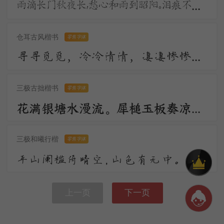
雨滴长门秋夜长，愁心和雨到昭阳。泪痕不学君恩断，拭却千行更万行。宫殿沈沈月欲分，昭阳更漏不堪闻。
仓耳古风楷书
零售字体
寻寻觅觅，冷冷清清，凄凄惨惨戚戚。乍暖还寒时候，最难将息。三杯两盏淡酒，怎敌他、晚来风急！雁过也，正伤心，却是旧时相识。
三极古拙楷书
零售字体
花满银塘水漫流。犀槌玉板奏凉州。顺风环佩过秦楼。远汉碧云轻漠漠，今宵人在鹊桥头。一声敲彻绛河秋。
三极和曦行楷
零售字体
平山阑槛倚晴空，山色有无中。手种堂前垂柳，别来几度春风？文章太守，挥毫万字，一饮千钟。行乐直须年少，尊前看取衰翁。
上一页
下一页