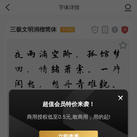
字体详情
三极文明润楷简体
商
零售字体
夜雨滴空阶，孤馆梦
回，情绪萧索。一片
闲愁，想丹青难貌。
秋渐老、蛩声正苦、
超值会员特价来袭！
夜将阑，灯花旋落。
商用授权低至0.5元,敢商用，用的起!
最无端处，总把良
立即查看