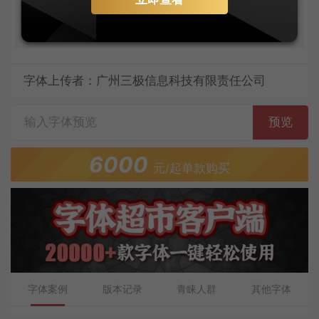
宵，祗恁孤眠却。
字体上传者：广州三极信息科技有限责任公司
预览
6000
元/起单款购买
字体案例
版本记录
青睐人群
其他字体