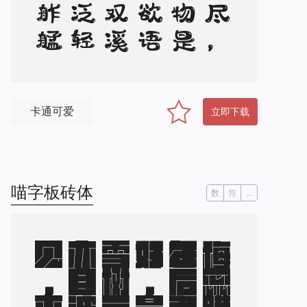
卡通可爱
立即下载
喵字板砖体
数
符
...