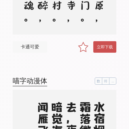
卡通可爱
立即下载
喵字动漫体
数
符
...
。