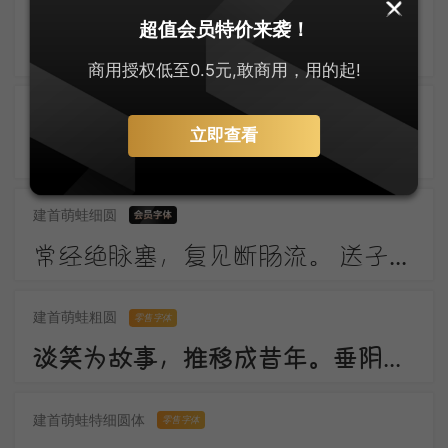
上首布迪体
零售字体
超值会员特价来袭！
东风柳陌长，闭月花房小。应念画眉人，拂镜啼新晓。伤心南浦波，回首青门道。记得绿罗裙，处处怜芳草。
商用授权低至0.5元,敢商用，用的起!
建首萌蛙圆体
零售字体
立即查看
窗外一株梅，寒花五出开。 影随朝日远，香逐便风来。 泣对铜钩障，愁看玉镜台。 行人断消息，春恨几裴回。
建首萌蛙细圆
常经绝脉塞，复见断肠流。 送子成今别，令人起昔愁。 陇云晴半雨，边草夏先秋。 万里长城寄，无贻汉国忧。
建首萌蛙粗圆
零售字体
谈笑为故事，推移成昔年。垂阴当覆地，耸干会参天。好作思人树，惭无惠化传。
建首萌蛙特细圆体
零售字体