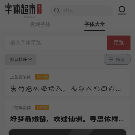
发现字体
字体大全
预览
默认排序
筛选
上首发呆体
零售字体
贵竹路从峰顶入，夜郎人自日边来。莺花夹道惊春老，雉堞连云向晚开。尺素屡题还屡掷，衡阳那有雁飞回。
上首捣蛋体
零售字体
好梦最难留，吹过仙洲。寻思依样到心头。去也无踪寻也惯，一桁红楼。