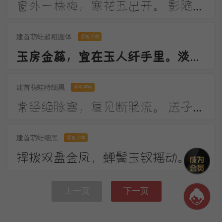
窗外一株梅，寒花五出开。 影随朝日远，香逐便风来。 泣对铜钩障，愁看玉镜台。 行人断消息，春恨几裴回。
建首萌蛙超粗圆体
零售字体
玉房金蕊，宜在玉人纤手里。淡月朦胧，更有微微弄袖风。温香熟美，醉慢云鬟垂两耳。多谢春工，不是花红是玉红。
建首萌蛙特细黑
零售字体
常经绝脉塞，复见断肠流。 送子成今别，令人起昔愁。 陇云晴半雨，边草夏先秋。 万里长城寄，无贻汉国忧。
建首萌蛙细黑
零售字体
捍拨双盘金凤，蝉鬓玉钗摇动。画堂前，人不语，弦解语。弹到昭君怨处，翠蛾愁，不抬头。
上一页
下一页