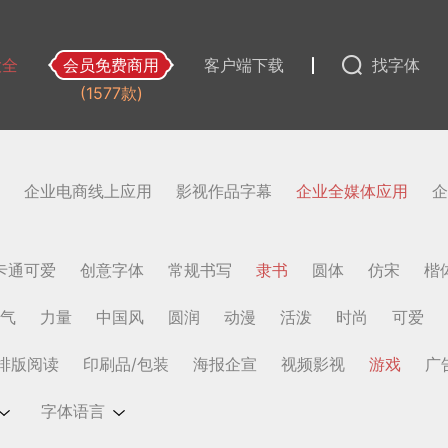
大全
会员免费商用
客户端下载
找字体
(1577款)
企业电商线上应用
影视作品字幕
企业全媒体应用
企
卡通可爱
创意字体
常规书写
隶书
圆体
仿宋
楷
气
力量
中国风
圆润
动漫
活泼
时尚
可爱
排版阅读
印刷品/包装
海报企宣
视频影视
游戏
广
字体语言