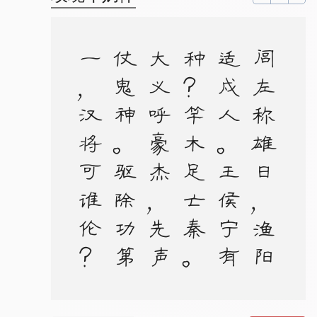
？
闾
左
称
雄
日
，
渔
阳
适
戍
人
。
王
侯
宁
有
种
？
竿
木
足
亡
秦
。
大
义
呼
豪
杰
，
先
声
仗
鬼
神
。
驱
除
功
第
一
，
汉
将
可
谁
伦