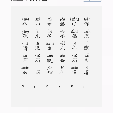
。
深
沉
既
可
喜
，
旷
荡
亦
所
便
。
幽
寻
未
云
毕
，
墟
落
生
晚
烟
。
归
来
记
所
历
，
耿
耿
清
不
眠
。
道
人
亦
未
寝
，
孤
灯
同
夜
禅
。