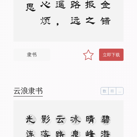
隶书
立即下载
云浪隶书
数
符
...