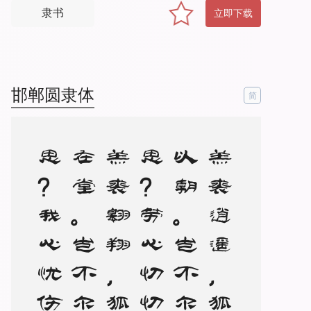
隶书
立即下载
邯郸圆隶体
简
羔
裘
逍
遥
，
狐
裘
以
朝
。
岂
不
尔
思
？
劳
心
忉
忉
。
羔
裘
翱
翔
，
狐
裘
在
堂
。
岂
不
尔
思
？
我
心
忧
伤
。
羔
裘
如
膏
，
日
出
有
曜
。
岂
不
尔
思
？
中
心
是
悼