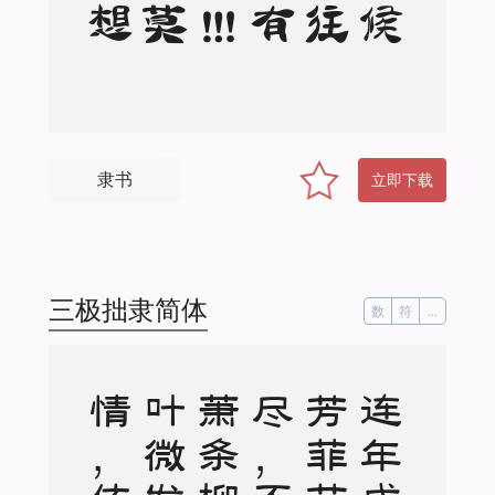
隶书
立即下载
三极拙隶简体
数
符
...