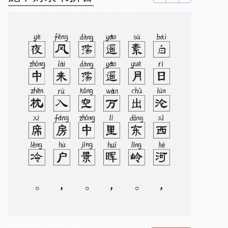
白
日
沦
西
河
，
素
月
出
东
岭
。
遥
遥
万
里
晖
，
荡
荡
空
中
景
。
风
来
入
房
户
，
夜
中
枕
席
冷
。
气
变
悟
时
易
，
不
眠
知
夕
永