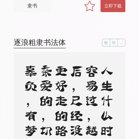
隶书
立即下载
逐浪粗隶书法体
数
符
...
人
生
什
么
时
候
容
易
过
，
越
往
后
，
已
经
没
有
更
好
走
的
路
。
亲
爱
的
，
切
莫
辜
负
，
有
梦
想
的
自
己
，
萍
水
相
逢
的
感
情
，
良
辰
美
景
好
时
光
。