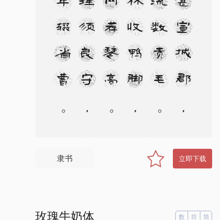
。
藉
甚
宣
城
郡
，
风
流
数
贡
毛
。
霜
林
收
鸭
脚
，
春
网
荐
琴
高
。
共
理
须
良
守
，
今
年
辍
省
曹
。
平
生
割
鸡
手
，
聊
试
发
硎
刀
隶书
立即下载
玫瑰牛奶体
数
符
简