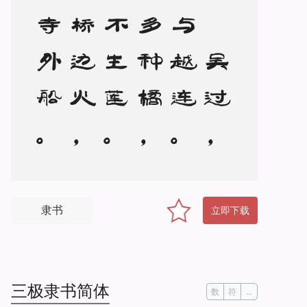
去
越
从
吴
过
，
吴
疆
与
越
连
。
有
园
多
种
橘
，
无
水
不
生
莲
。
夜
市
桥
边
火
，
春
风
寺
外
船
。
此
中
偏
重
客
，
君
去
必
经
年
隶书
立即下载
三极隶书简体
数
符
...