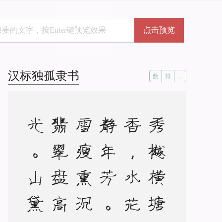
点击预览
汉标独孤隶书
数
符
...
秀
樾
横
塘
十
里
香
，
水
花
晚
色
静
年
芳
。
胭
脂
雪
瘦
熏
沉
水
，
翡
翠
盘
高
走
夜
光
。
山
黛
远
，
月
波
长
，
暮
云
秋
影
蘸
潇
湘