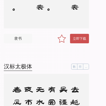
隶书
立即下载
汉标太极体
数
符
...