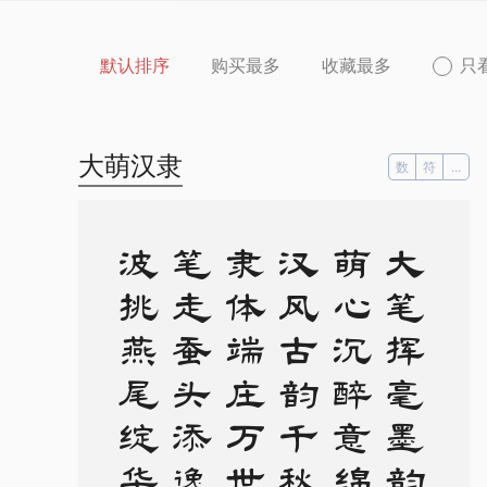
默认排序
购买最多
收藏最多
只
大萌汉隶
数
符
...
。
大
笔
挥
毫
墨
韵
扬
，
萌
心
沉
醉
意
绵
长
。
汉
风
古
韵
千
秋
颂
，
隶
体
端
庄
万
世
芳
。
笔
走
蚕
头
添
逸
趣
，
波
挑
燕
尾
绽
华
光
。
传
承
经
典
情
难
尽
，
华
夏
文
明
美
誉
彰
。