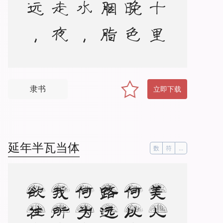
隶书
立即下载
延年半瓦当体
数
符
...