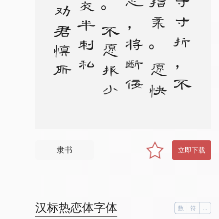
可
使
寸
寸
折
，
不
能
绕
指
柔
。
愿
快
直
士
心
，
将
断
佞
臣
头
。
不
愿
报
小
怨
，
夜
半
刺
私
仇
。
劝
君
慎
所
用
，
无
作
神
兵
羞
隶书
立即下载
汉标热恋体字体
数
符
...