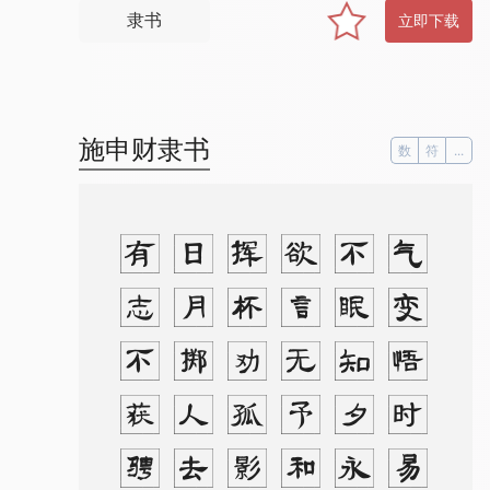
隶书
立即下载
施申财隶书
数
符
...
。
。
气
变
悟
时
易
，
不
眠
知
夕
永
。
欲
言
无
予
和
，
挥
杯
劝
孤
影
。
日
月
掷
人
去
，
有
志
不
获
骋
。
念
此
怀
悲
凄
，
终
晓
不
能
静