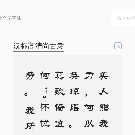
看会员字体
汉标高清尚古隶
简
美
人
赠
我
金
错
刀
，
何
以
报
之
英
琼
瑶
。
路
远
莫
致
倚
逍
遥
，
何
为
怀
忧
心
烦
劳
。
我
所
思
兮
在
桂
林
，
欲
往
从
之
湘
水
深
。