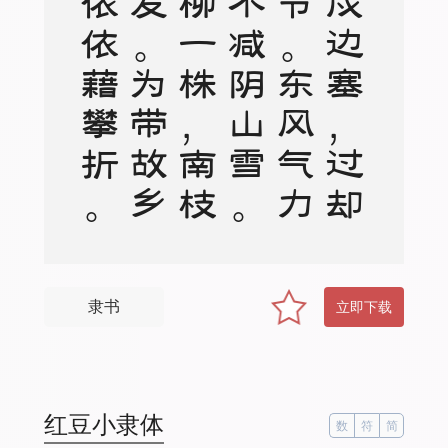
。
连
年
戍
边
塞
，
过
却
芳
菲
节
。
东
风
气
力
尽
，
不
减
阴
山
雪
。
萧
条
柳
一
株
，
南
枝
叶
微
发
。
为
带
故
乡
情
，
依
依
藉
攀
折
。
隶书
立即下载
红豆小隶体
数
符
简