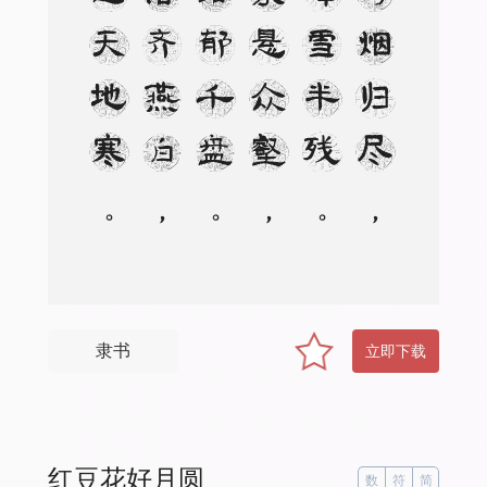
。
碧
海
烟
归
尽
，
晴
峰
雪
半
残
。
冰
泉
悬
众
壑
，
云
路
郁
千
盘
。
影
落
齐
燕
白
，
光
连
天
地
寒
隶书
立即下载
红豆花好月圆
数
符
简