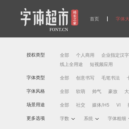
首页
字体
授权类型
全部
个人商用
企业指定汉字
线上全用途
短视频应用
字体类型
全部
创意书写
毛笔书法
字体风格
全部
软萌
帅气
豪放
大
场景用途
全部
社交
媒体/H5
VI
更多选项
字数
系统
字体粗细