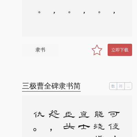
隶书
立即下载
三极曹全碑隶书简
数
符
...
。