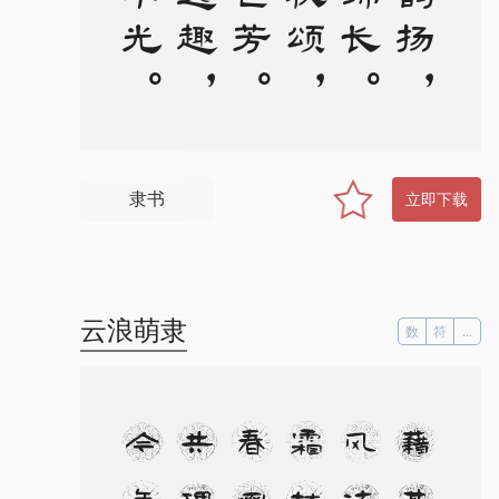
隶书
立即下载
云浪萌隶
数
符
...