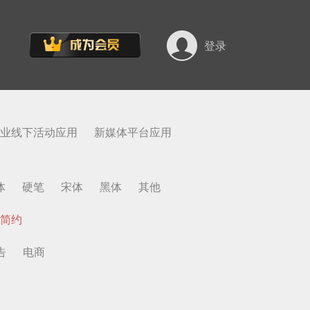
登录
业线下活动应用
新媒体平台应用
体
硬笔
宋体
黑体
其他
简约
告
电商