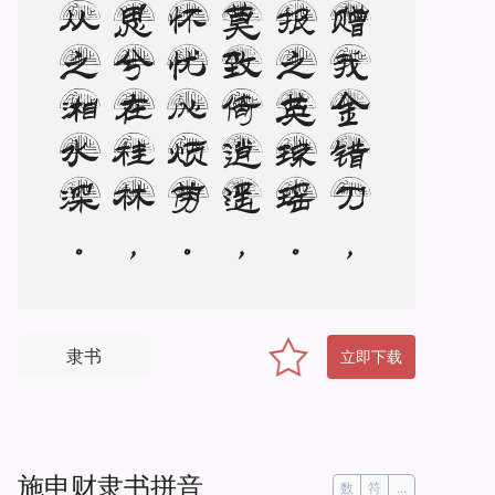
。
美
人
赠
我
金
错
刀
，
何
以
报
之
英
琼
瑶
。
路
远
莫
致
倚
逍
遥
，
何
为
怀
忧
心
烦
劳
。
我
所
思
兮
在
桂
林
，
欲
往
从
之
湘
水
深
隶书
立即下载
施申财隶书拼音
数
符
...