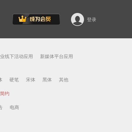
登录
业线下活动应用
新媒体平台应用
体
硬笔
宋体
黑体
其他
简约
告
电商