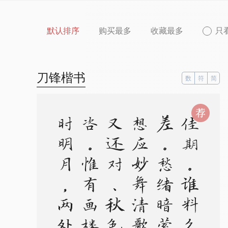
默认排序
购买最多
收藏最多
只
刀锋楷书
数
符
简
。
。
佳
期
。
谁
料
久
参
差
。
愁
绪
暗
萦
丝
。
想
应
妙
舞
清
歌
罢
，
又
还
对
、
秋
色
嗟
咨
。
惟
有
画
楼
，
当
时
明
月
，
两
处
照
相
思