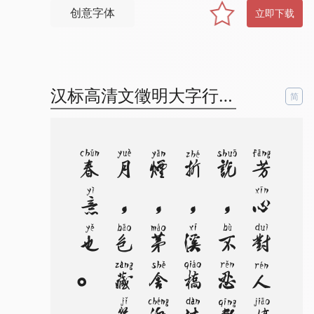
创意字体
立即下载
汉标高清文徵明大字行书拼音
简
。
。
芳
心
对
人
娇
欲
说
，
不
忍
轻
轻
折
，
溪
桥
淡
淡
烟
，
茅
舍
澄
澄
月
，
包
藏
几
多
春
意
也