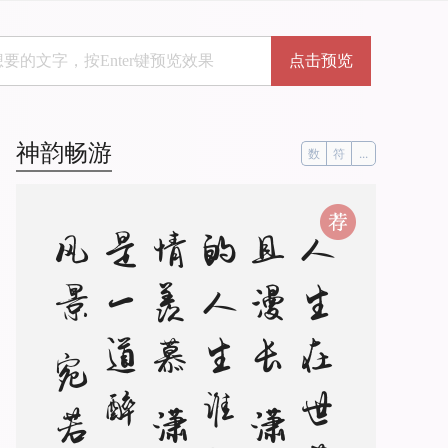
点击预览
神韵畅游
数
符
...
人
生
在
世
苦
短
且
漫
长
潇
洒
的
人
生
谁
不
倾
情
羡
慕
潇
洒
是
一
道
醉
人
的
风
景
宛
若
美
丽
的
音
符
自
然
流
动
是
人
生
内
在
气
质
的
飘