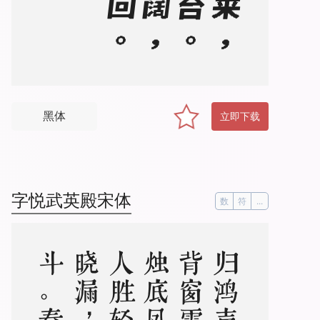
黑体
立即下载
字悦武英殿宋体
数
符
...