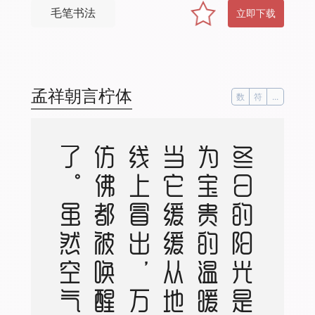
毛笔书法
立即下载
孟祥朝言柠体
数
符
...
冬
日
的
阳
光
是
最
为
宝
贵
的
温
暖
。
当
它
缓
缓
从
地
平
线
上
冒
出
，
万
物
仿
佛
都
被
唤
醒
了
。
虽
然
空
气
仍
然
寒
冷
，
但
是
阳
光
的
温
暖
让
人
们
感
觉
到
了
春
天
的
气
息
。
这
是
冬
日
的
独
特
之
处
，
冷
冽
而
温
暖
，
让
人
欲
罢
不
能