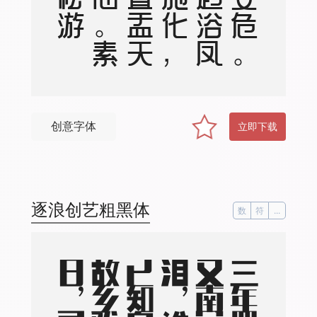
创意字体
立即下载
逐浪创艺粗黑体
数
符
...