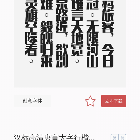
。
三
年
羁
旅
客
，
今
日
又
南
冠
。
无
限
河
山
泪
，
谁
言
天
地
宽
。
已
知
泉
路
近
，
欲
别
故
乡
难
。
毅
魄
归
来
日
，
灵
旗
空
际
看
创意字体
立即下载
汉标高清唐寅大字行楷拼音
繁
简