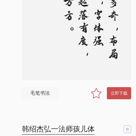
。
变
化
多
奇
，
布
局
平
稳
，
字
体
强
雄
，
起
落
有
度
，
仪
态
万
方
毛笔书法
立即下载
韩绍杰弘一法师孩儿体
繁