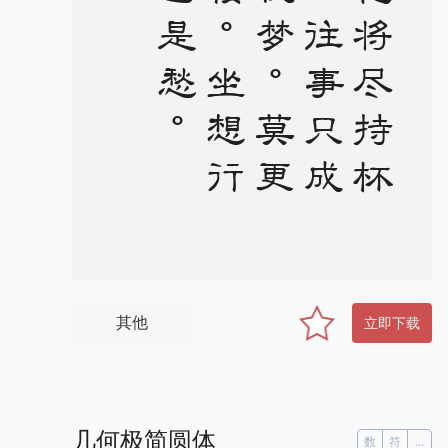
。
风
花
将
尽
持
杯
送
。
往
事
只
成
清
夜
梦
。
莫
更
登
楼
。
坐
想
行
思
已
是
愁
其他
立即下载
几何极简圆体
数
符
...