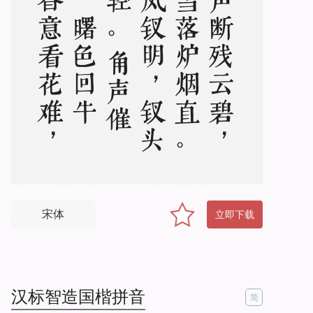
。
归
鸿
声
断
残
云
碧
，
背
窗
雪
落
炉
烟
直
。
烛
底
凤
钗
明
，
钗
头
人
胜
轻
。
角
声
催
晓
漏
，
曙
色
回
牛
斗
。
春
意
看
花
难
，
西
风
留
旧
寒
宋体
立即下载
汉标智造国楷拼音
简