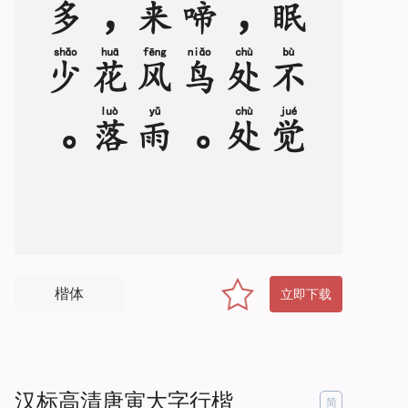
。
春
眠
不
觉
晓
，
处
处
闻
啼
鸟
。
夜
来
风
雨
声
，
花
落
知
多
少
楷体
立即下载
汉标高清唐寅大字行楷
简