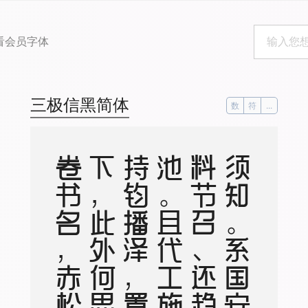
看会员字体
三极信黑简体
数
符
...
逸
须
知
。
系
国
安
危
。
料
节
召
、
还
趋
浴
凤
池
。
且
代
工
施
化
，
持
钧
播
泽
，
置
盂
天
下
，
此
外
何
思
。
素
卷
书
名
，
赤
松
游
道
，
飙
驭
云
軿仙
可
期
。
湖
山
美
，
有
啼
猿
唳
鹤
，
相
望
东
归