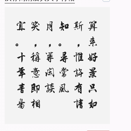
算
来
好
景
只
如
斯
，
惟
许
有
情
知
。
寻
常
风
月
，
等
闲
谈
笑
，
称
意
即
相
宜
。
十
年
青
鸟
音
尘
断
，
往
事
不
胜
思