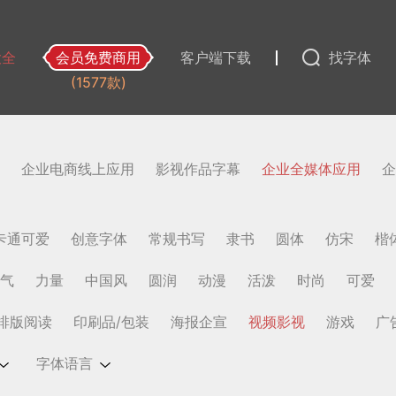
大全
会员免费商用
客户端下载
找字体
(1577款)
企业电商线上应用
影视作品字幕
企业全媒体应用
企
卡通可爱
创意字体
常规书写
隶书
圆体
仿宋
楷
气
力量
中国风
圆润
动漫
活泼
时尚
可爱
排版阅读
印刷品/包装
海报企宣
视频影视
游戏
广
字体语言