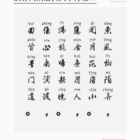
。
东
风
柳
陌
长
，
闭
月
花
房
小
。
应
念
画
眉
人
，
拂
镜
啼
新
晓
。
伤
心
南
浦
波
，
回
首
青
门
道
。
记
得
绿
罗
裙
，
处
处
怜
芳
草
。