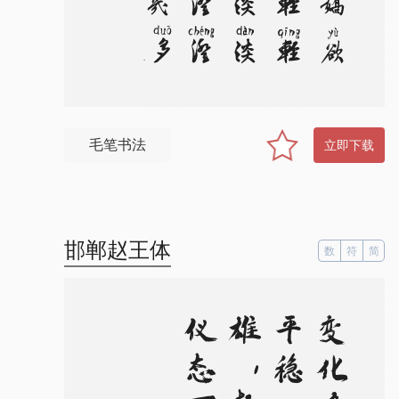
毛笔书法
立即下载
邯郸赵王体
数
符
简