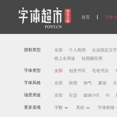
首页
字体
授权类型
全部
个人商用
企业指定汉字
线上全用途
短视频应用
字体类型
全部
创意书写
毛笔书法
字体风格
全部
软萌
帅气
豪放
大
场景用途
全部
社交
媒体/H5
VI
更多选项
字数
系统
字体粗细