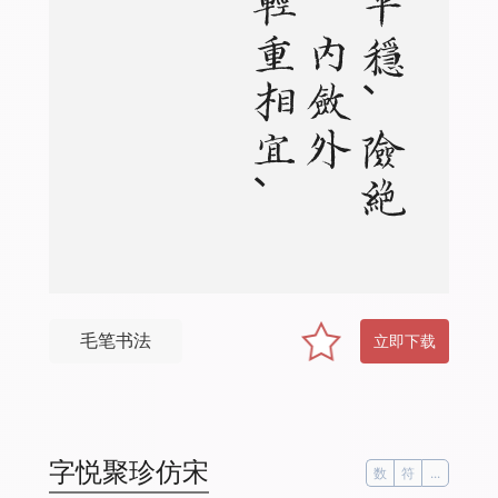
、
规
整
平
稳
、
险
绝
奇
异
、
内
敛
外
放
、
轻
重
相
宜
毛笔书法
立即下载
字悦聚珍仿宋
数
符
...