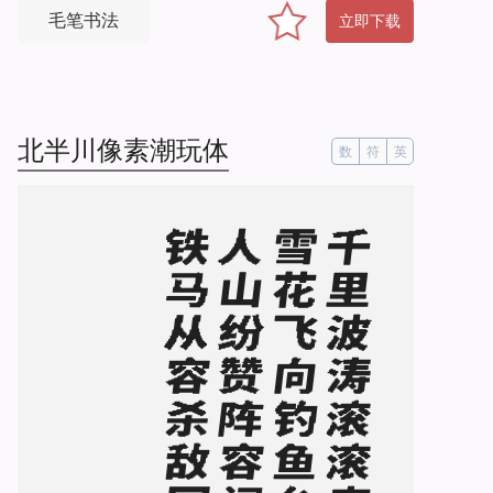
毛笔书法
立即下载
北半川像素潮玩体
数
符
英
。
千
里
波
涛
滚
滚
来
，
雪
花
飞
向
钓
鱼
台
。
人
山
纷
赞
阵
容
阔
，
铁
马
从
容
杀
敌
回