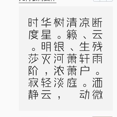
断
云
残
雨
。
洒
微
凉
、
生
轩
户
。
动
清
籁
、
萧
萧
庭
树
。
银
河
浓
淡
，
华
星
明
灭
，
轻
云
时
度
。
莎
阶
寂
静
无
睹
。
幽
蛩
切
切
秋
吟
苦
。
疏
篁
一
径
，
流
萤
几
点
，
飞
来
又
去