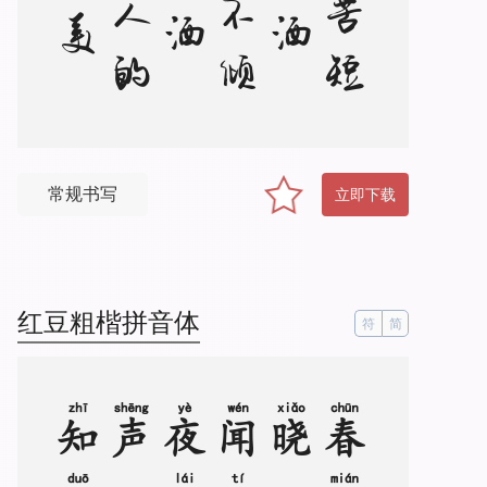
常规书写
立即下载
红豆粗楷拼音体
符
简