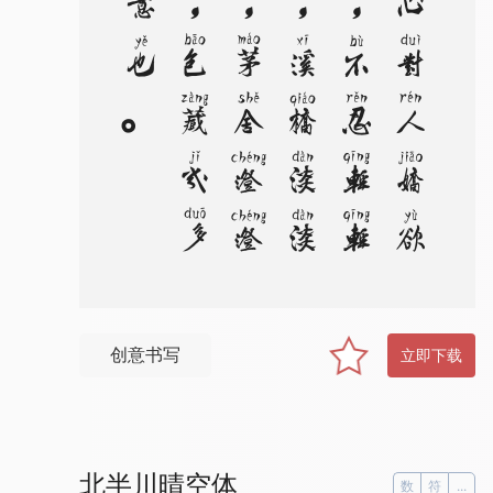
。
芳
心
对
人
娇
欲
说
，
不
忍
轻
轻
折
，
溪
桥
淡
淡
烟
，
茅
舍
澄
澄
月
，
包
藏
几
多
春
意
也
创意书写
立即下载
北半川晴空体
数
符
...