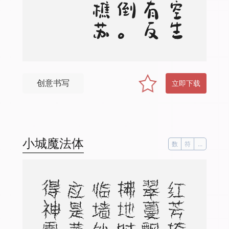
创意书写
立即下载
小城魔法体
数
符
...