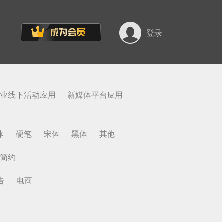
登录
业线下活动应用
新媒体平台应用
体
硬笔
宋体
黑体
其他
简约
告
电商