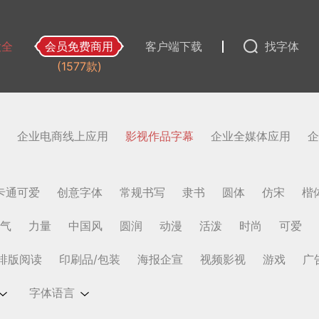
大全
会员免费商用
客户端下载
找字体
(1577款)
企业电商线上应用
影视作品字幕
企业全媒体应用
企
卡通可爱
创意字体
常规书写
隶书
圆体
仿宋
楷
气
力量
中国风
圆润
动漫
活泼
时尚
可爱
排版阅读
印刷品/包装
海报企宣
视频影视
游戏
广
字体语言