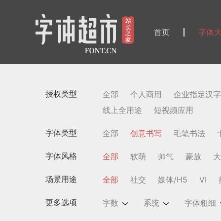
首页
字体
授权类型
全部
个人商用
企业指定汉字
线上全用途
短视频应用
字体类型
全部
创意书写
毛笔书法
字体风格
全部
软萌
帅气
豪放
大
场景用途
全部
社交
媒体/H5
VI
更多选项
字数
系统
字体粗细