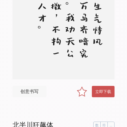
。
九
州
生
气
恃
风
雷
，
万
马
齐
喑
究
可
哀
。
我
劝
天
公
重
抖
擞
，
不
拘
一
格
降
人
才
创意书写
立即下载
北半川狂飙体
数
符
...