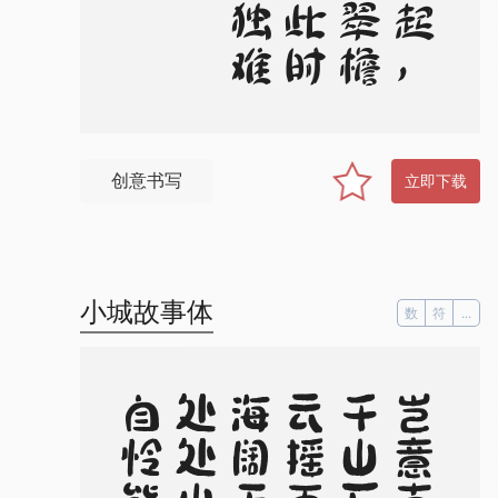
创意书写
立即下载
小城故事体
数
符
...