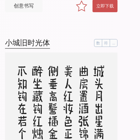
创意书写
立即下载
小城旧时光体
数
符
...
。
城
头
月
出
星
满
天
，
曲
房
置
酒
张
锦
筵
。
美
人
红
妆
色
正
鲜
，
侧
垂
高
髻
插
金
钿
。
醉
坐
藏
钩
红
烛
前
，
不
知
钩
在
若
个
边