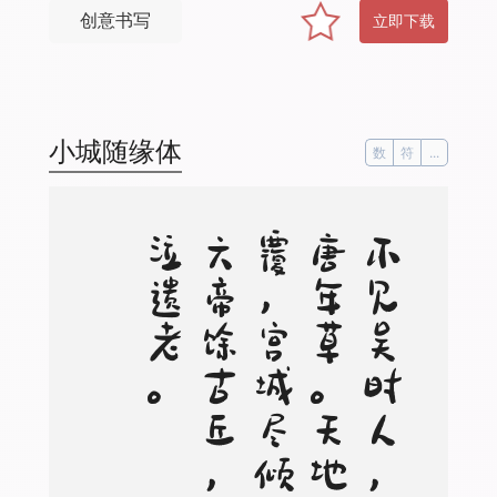
创意书写
立即下载
小城随缘体
数
符
...
。
不
见
吴
时
人
，
空
生
唐
年
草
。
天
地
有
反
覆
，
宫
城
尽
倾
倒
。
六
帝
馀
古
丘
，
樵
苏
泣
遗
老