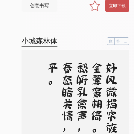
创意书写
立即下载
小城森林体
数
符
...
。
好
风
微
揭
帘
旌
起
，
金
翼
鸾
相
倚
。
翠
檐
愁
听
乳
禽
声
，
此
时
春
态
暗
关
情
，
独
难
平