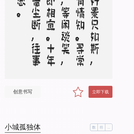
算
来
好
景
只
如
斯
，
惟
许
有
情
知
。
寻
常
风
月
，
等
闲
谈
笑
，
称
意
即
相
宜
。
十
年
青
鸟
音
尘
断
，
往
事
不
胜
思
创意书写
立即下载
小城孤独体
数
符
...