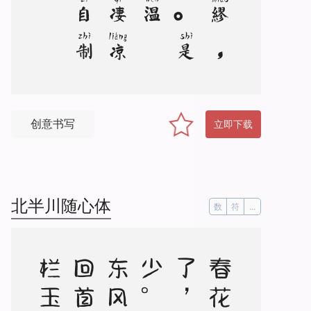
创意书写
立即下载
北半川随心体
数
符
...