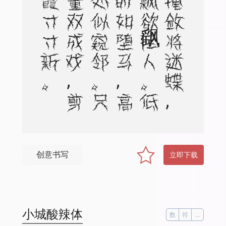
。
红
芳
掩
敛
将
迷
蝶
，
翠
蔓
飘
飖欲
挂
人
。
低
拂
地
时
如
堕
马
，
高
临
墙
处
似
窥
邻
。
只
应
是
董
双
成
戏
，
剪
得
神
霞
寸
寸
新
创意书写
立即下载
小城酸辣体
数
符
...