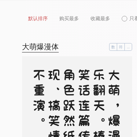
默认排序
购买最多
收藏最多
只
大萌爆漫体
数
符
...
。
大
萌
，
爆
漫
、
乐
翻
天
。
棒
腹
笑
话
连
篇
传
，
角
色
跃
然
纸
上
现
、
搞
笑
情
节
不
重
演