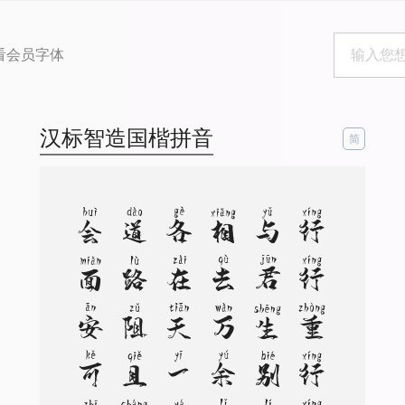
看会员字体
汉标智造国楷拼音
简
枝
行
行
重
行
行
，
与
君
生
别
离
。
相
去
万
余
里
，
各
在
天
一
涯
。
道
路
阻
且
长
，
会
面
安
可
知
，
胡
马
依
北
风
，
越
鸟
巢
南