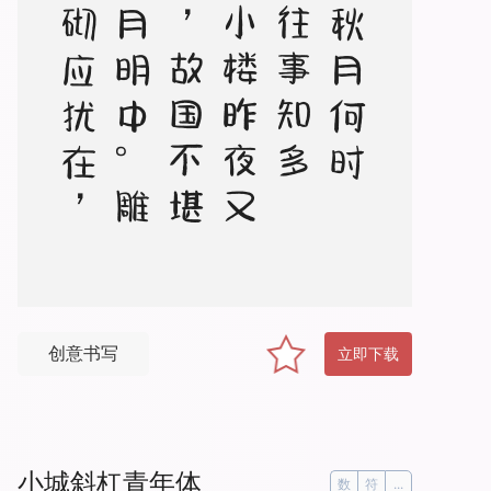
春
花
秋
月
何
时
了
，
往
事
知
多
少
。
小
楼
昨
夜
又
东
风
，
故
国
不
堪
回
首
月
明
中
。
雕
栏
玉
砌
应
犹
在
，
只
是
朱
颜
改
。
问
君
能
有
几
多
愁
，
恰
似
一
江
春
水
向
东
流
创意书写
立即下载
小城斜杠青年体
数
符
...