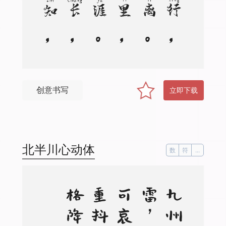
创意书写
立即下载
北半川心动体
数
符
...
。