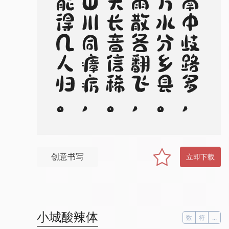
。
岂
意
南
中
歧
路
多
，
千
山
万
水
分
乡
县
。
云
摇
雨
散
各
翻
飞
，
海
阔
天
长
音
信
稀
。
处
处
山
川
同
瘴
疠
，
自
怜
能
得
几
人
归
创意书写
立即下载
小城酸辣体
数
符
...