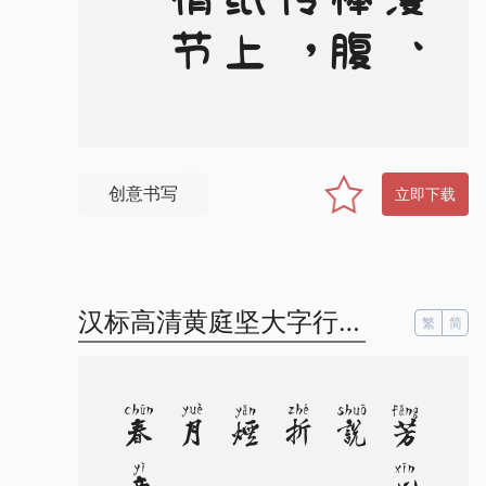
创意书写
立即下载
汉标高清黄庭坚大字行楷拼音
繁
简