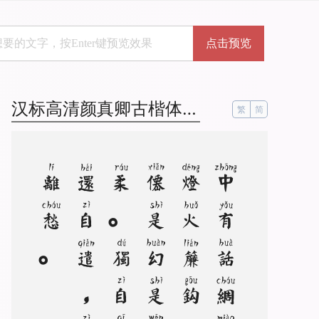
点击预览
汉标高清颜真卿古楷体拼音
繁
简
。
中
有
话
绸
缪
，
灯
火
帘
钩
。
是
仙
是
幻
是
温
柔
。
独
自
凄
凉
还
自
遣
，
自
制
离
愁