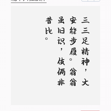
。
三
三
足
精
神
，
大
安
能
步
履
。
翁
翁
虽
旧
识
，
伎
俩
非
昔
比