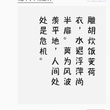
。
雕
胡
炊
饭
芰
荷
衣
，
水
退
浮
萍
尚
半
扉
。
莫
为
风
波
羡
平
地
，
人
间
处
处
是
危
机