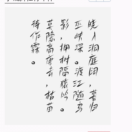
。
晓
入
洞
庭
阔
，
暮
归
巫
峡
深
。
渡
江
随
鸟
影
，
拥
树
隔
猿
吟
。
莫
隐
高
唐
去
，
枯
苗
待
作
霖