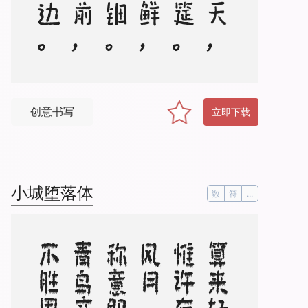
创意书写
立即下载
小城堕落体
数
符
...
。