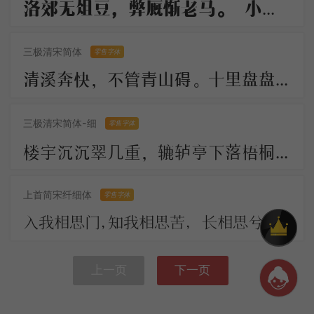
洛郊无俎豆，弊厩惭老马。 小雁过炉峰，影落楚水下。 长船倚云泊，石镜秋凉夜。 岂解有乡情，弄月聊呜哑
三极清宋简体
零售字体
清溪奔快，不管青山碍。十里盘盘平世界，更著溪山襟带。 古今陵谷茫茫，市朝往往耕桑。此地居然形胜，似曾小小兴亡。
三极清宋简体-细
零售字体
楼宇沉沉翠几重，辘轳亭下落梧桐。川光带晚虹垂雨，树影涵秋鹊唤风。 人不见，思何穷，断肠今古夕阳中。
上首简宋纤细体
零售字体
入我相思门，知我相思苦， 长相思兮长相忆，短相思兮无穷极， 早知如此绊人心，何如当初莫相识。
上一页
下一页