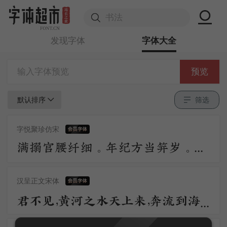
发现字体
字体大全
预览
默认排序
筛选
字悦聚珍仿宋
满搦宫腰纤细。年纪方当笄岁。刚被风流沾惹，与合垂杨双髻。初学严妆，如描似削身材，怯雨羞云情意。举措多娇媚。 争奈心性，未会先怜佳婿。长是夜深，不肯便入鸳被，与解罗裳，盈盈背立银扛，却道你先睡。
汉呈正文宋体
君不见，黄河之水天上来，奔流到海不复回。君不见，高堂明镜悲白发，朝如青丝暮成雪。人生得意须尽欢，莫使金樽空对月。天生我材必有用，千金散尽还复来。