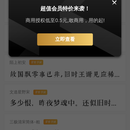
大萌仿宋
零售字体
超值会员特价来袭！
大萌宋体古悠长，仿宋神韵入词章。字迹如玉显温润，墨香似兰透芬芳 。笔端岁月凝风骨，纸上乾坤展浩茫。千载传承情未改，文光熠熠耀八方。
商用授权低至0.5元,敢商用，用的起!
安景臣手书仿宋
零售字体
立即查看
知君此际情萧索，黄芦苦竹孤舟泊。烟白酒旗青，水村鱼市晴。 柁楼今夕梦，脉脉春寒送。直过画眉桥，钱塘江上潮。
陌上初安
零售字体
故国飘零事已非，旧时王谢见应稀。月明汉水初无影，雪满梁园尚未归。柳絮池塘香入梦，梨花庭院冷侵衣。
文道星野宋
零售字体
多少恨，昨夜梦魂中。还似旧时游上苑，车如流水马如龙；花月正春风！
三极清宋简体-粗
零售字体