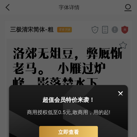
字体详情
三极清宋简体-粗
商
零售字体
洛郊无俎豆，弊厩惭
老马。 小雁过炉
峰，影落楚水下。
长船倚云泊，石镜秋
超值会员特价来袭！
凉夜。 岂解有乡
商用授权低至0.5元,敢商用，用的起!
情，弄月聊呜哑
立即查看