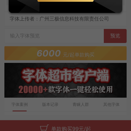
字体上传者：广州三极信息科技有限责任公司
预览
6000
元/起单款购买
字体案例
版本记录
青睐人群
其他字体
单款购买99元/起