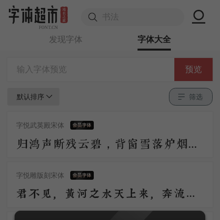
发现字体
字体大全
预览
默认排序
筛选
字悦武英殿宋体
归鸿声断残云碧，背窗雪落炉烟直。烛底凤钗明，钗头人胜轻。 角声催晓漏，曙色回牛斗。春意看花难，西风留旧寒。
字悦雕版刻宋体
君不见，黄河之水天上来，奔流到海不复回。君不见，高堂明镜悲白发，朝如青丝暮成雪。人生得意须尽欢，莫使金樽空对月。天生我材必有用，千金散尽还复来。