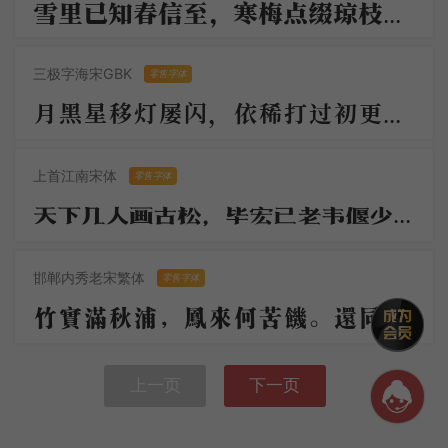
雪里已知春信至，寒梅点缀琼枝腻，香脸半开娇旖旎，当庭际，玉人浴出新妆洗。 造化可能偏有意，故教明月玲珑地。
三极字海宋GBK
零售字体
月黑星移灯屡闪，依稀打过初更。清游如此太多情。豆花凉帖地，知雨咽虫声。渐逼疏蓬风淅淅，几家茅屋都扃。
上首江南宋体
零售字体
天下几人画古松，毕宏已老韦偃少。绝笔长风起纤末，满堂动色嗟神妙。两株惨裂苔藓皮，屈铁交错回高枝。
邯郸内秀老宋繁体
零售字体
竹实满秋浦，凤来何苦饥。还同月下鹊，三绕未安枝。夫子即琼树，倾柯拂羽仪。怀君恋明德，归去日相思。
上一页
下一页