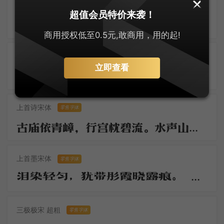
字悦影印宋
超值会员特价来袭！
满搦宫腰纤细。年纪方当笄岁。刚被风流沾惹，与合垂杨双髻。初学严妆，如描似削身材，怯雨羞云情意。举措多娇媚。 争奈心性，未会先怜佳婿。长是夜深，不肯便入鸳被，与解罗裳，盈盈背立银扛，却道你先睡。
商用授权低至0.5元,敢商用，用的起!
大萌明朝体
零售字体
立即查看
大萌明体映华章，明朝宋韵焕新装。刚柔并济舞翩跹，灵动霓裳字间藏。墨香逸韵千秋绕，岁月流芳意未央。一纸风华传雅颂，文心熠熠绽荣光。
上首诗宋体
零售字体
古庙依青嶂，行宫枕碧流。水声山色锁妆楼。往事思悠悠。云雨朝还暮，烟花春复秋。啼猿何必近孤舟。行客自多愁。
上首墨宋体
零售字体
泪染轻匀，犹带彤霞晓露痕。 怕郎猜道，奴面不如花面好。云鬓斜簪，徒要教郎比并看。
三极极宋 超粗
零售字体