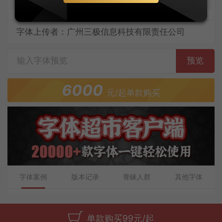
字体上传者：广州三极信息科技有限责任公司
预览
6000
元/起单款购买
字体案例
版本记录
青睐人群
其他字体
单款购买99元/起