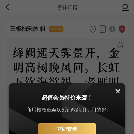
字体详情
三极拙宋体 粗
商
零售字体
绛阙遥天霁景开，金
明高树晚风回。长虹
下饮海欲竭，老雁叫
群秋更哀。劫火有时
超值会员特价来袭！
归变灭，神嵩何计得
商用授权低至0.5元,敢商用，用的起!
飞来。
立即查看