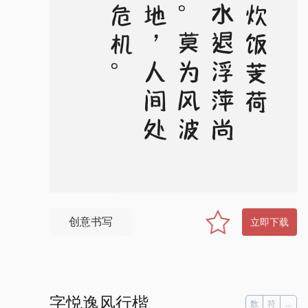
。
雕
胡
炊
饭
芰
荷
衣
，
水
退
浮
萍
尚
半
扉
。
莫
为
风
波
羡
平
地
，
人
间
处
处
是
危
机
创意书写
立即下载
字悦逸风行楷
数
符
...