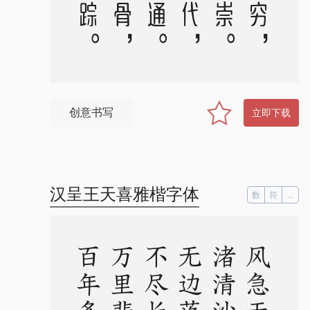
创意书写
立即下载
汉呈王天喜雅楷字体
数
符
...