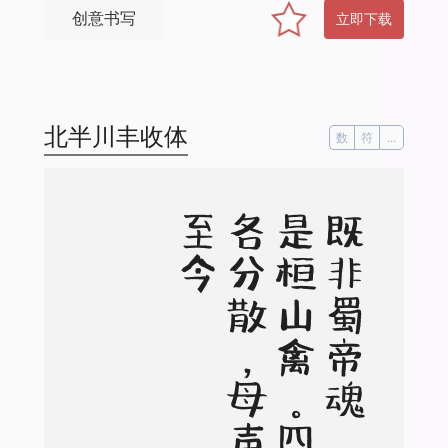
创意书写
立即下载
北半川丰收体
数
符
...
今
既
非
蜀
帝
魂
，
恐
是
桓
山
禽
。
四
子
各
分
散
，
母
声
犹
至