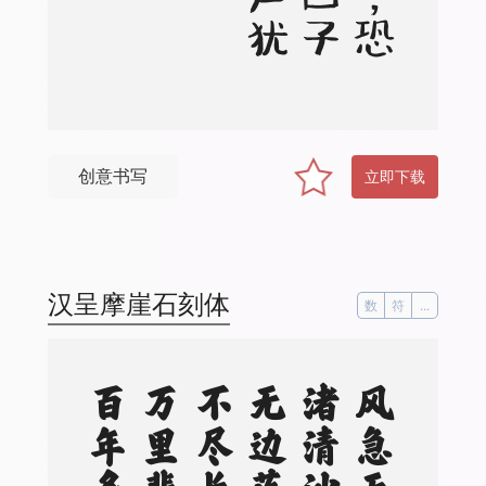
创意书写
立即下载
汉呈摩崖石刻体
数
符
...