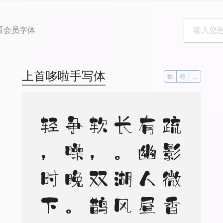
看会员字体
上首哆啦手写体
数
符
...
。
。
疏
影
微
香
，
下
有
幽
人
昼
梦
长
。
湖
风
清
软
，
双
鹊
飞
来
争
噪
晚
。
翠
飐红
轻
，
时
下
凌
霄
百
尺
英