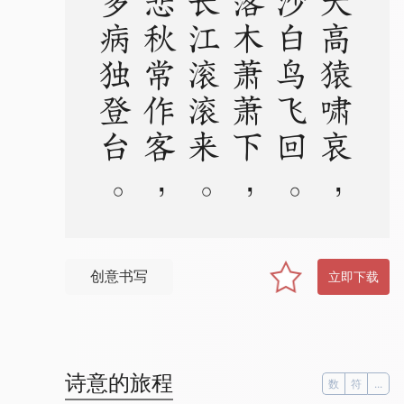
。
风
急
天
高
猿
啸
哀
，
渚
清
沙
白
鸟
飞
回
。
无
边
落
木
萧
萧
下
，
不
尽
长
江
滚
滚
来
。
万
里
悲
秋
常
作
客
，
百
年
多
病
独
登
台
。
艰
难
苦
恨
繁
霜
鬓
，
潦
倒
新
停
浊
酒
杯
创意书写
立即下载
诗意的旅程
数
符
...