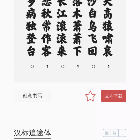
。
风
急
天
高
猿
啸
哀
，
渚
清
沙
白
鸟
飞
回
。
无
边
落
木
萧
萧
下
，
不
尽
长
江
滚
滚
来
。
万
里
悲
秋
常
作
客
，
百
年
多
病
独
登
台
。
艰
难
苦
恨
繁
霜
鬓
，
潦
倒
新
停
浊
酒
杯
创意书写
立即下载
汉标追途体
数
符
...