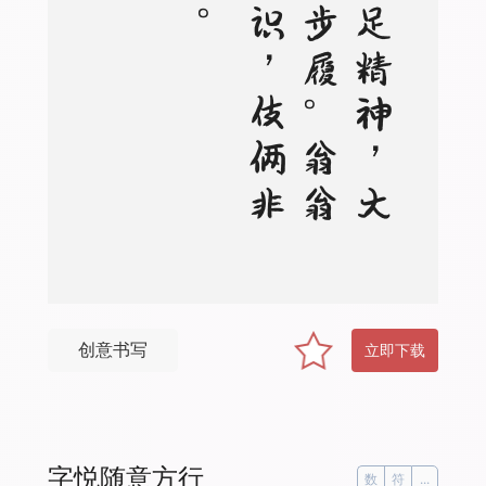
三
三
足
精
神
，
大
安
能
步
履
。
翁
翁
虽
旧
识
，
伎
俩
非
昔
比
创意书写
立即下载
字悦随意方行
数
符
...