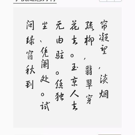
帘
凝
望
，
淡
烟
疏
柳
，
翡
翠
穿
花
去
。
玉
京
人
去
无
由
驻
。
恁
独
坐
、
凭
阑
处
。
试
问
绿
窗
秋
到
否
。
可
人
今
夜
，
新
凉
一
枕
，
无
计
相
分
付
。