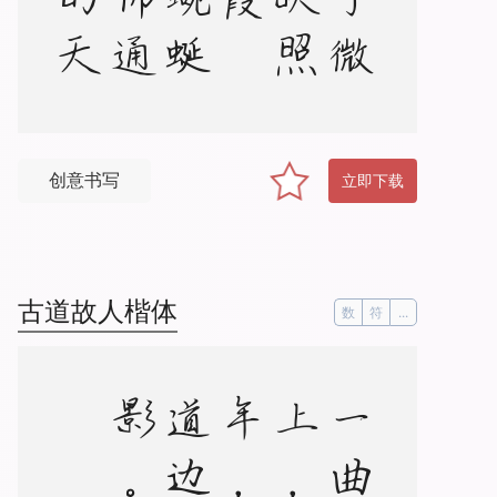
创意书写
立即下载
古道故人楷体
数
符
...
。