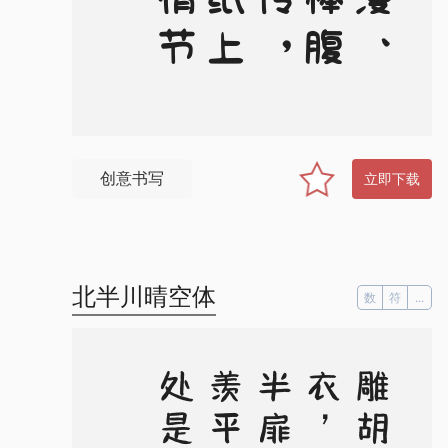
创意书写
立即下载
北半川晴空体
数
符
...