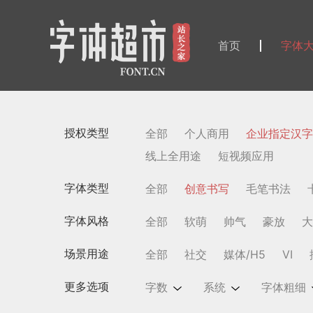
首页
字体
授权类型
全部
个人商用
企业指定汉字
线上全用途
短视频应用
字体类型
全部
创意书写
毛笔书法
字体风格
全部
软萌
帅气
豪放
大
场景用途
全部
社交
媒体/H5
VI
更多选项
字数
系统
字体粗细