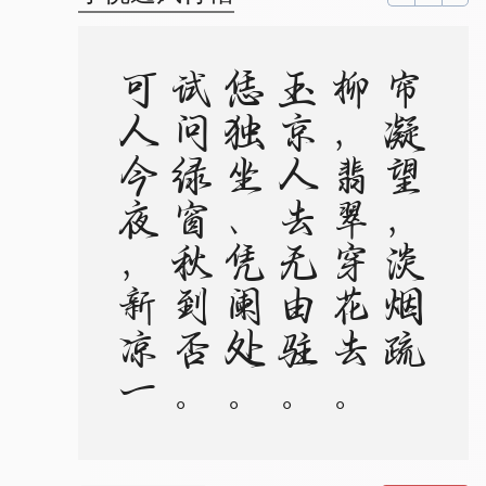
。
帘
凝
望
，
淡
烟
疏
柳
，
翡
翠
穿
花
去
。
玉
京
人
去
无
由
驻
。
恁
独
坐
、
凭
阑
处
。
试
问
绿
窗
秋
到
否
。
可
人
今
夜
，
新
凉
一
枕
，
无
计
相
分
付
。