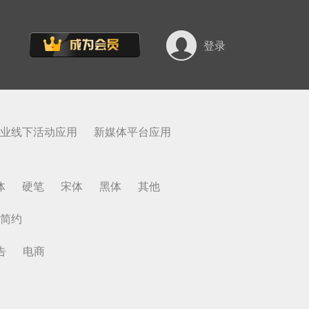
登录
业线下活动应用
新媒体平台应用
体
硬笔
宋体
黑体
其他
简约
告
电商