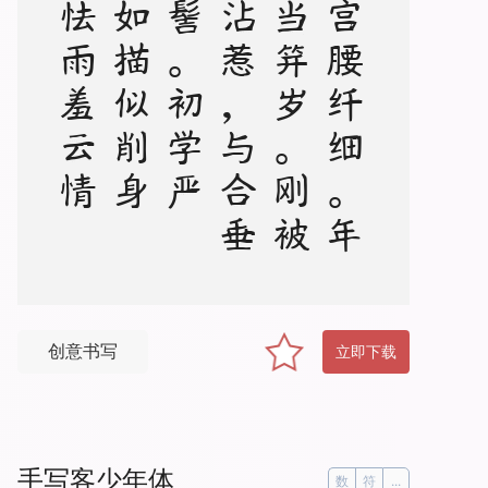
满
搦
宫
腰
纤
细
。
年
纪
方
当
笄
岁
。
刚
被
风
流
沾
惹
，
与
合
垂
杨
双
髻
。
初
学
严
妆
，
如
描
似
削
身
材
，
怯
雨
羞
云
情
意
。
举
措
多
娇
媚
。
争
奈
心
性
，
未
会
先
怜
佳
婿
。
长
是
夜
深
，
不
肯
便
入
鸳
被
，
与
解
罗
裳
，
盈
盈
背
立
银
扛
，
却
道
你
先
睡
创意书写
立即下载
手写客少年体
数
符
...