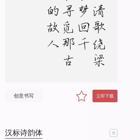
一
曲
清
歌
绕
梁
上
，
梦
回
千
年
，
寻
觅
那
古
道
边
的
故
人
影
创意书写
立即下载
汉标诗韵体
简