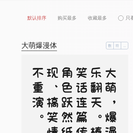
默认排序
购买最多
收藏最多
只
大萌爆漫体
数
符
...
。
大
萌
，
爆
漫
、
乐
翻
天
。
棒
腹
笑
话
连
篇
传
，
角
色
跃
然
纸
上
现
、
搞
笑
情
节
不
重
演