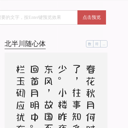
点击预览
北半川随心体
数
符
...
春
花
秋
月
何
时
了
，
往
事
知
多
少
。
小
楼
昨
夜
又
东
风
，
故
国
不
堪
回
首
月
明
中
。
雕
栏
玉
砌
应
犹
在
，
只
是
朱
颜
改
。
问
君
能
有
几
多
愁
，
恰
似
一
江
春
水
向
东
流