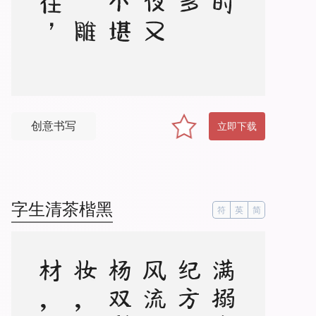
创意书写
立即下载
字生清茶楷黑
符
英
简