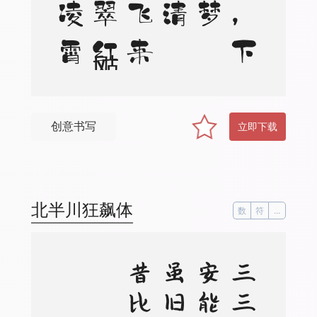
创意书写
立即下载
北半川狂飙体
数
符
...
。
。