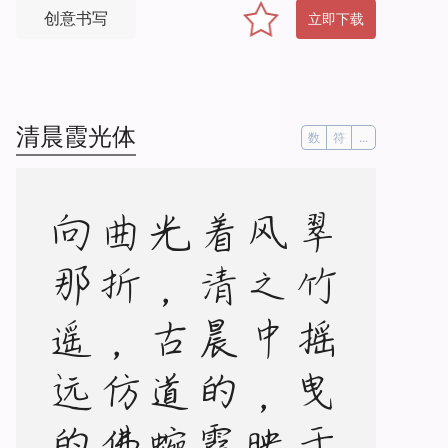
创意书写
立即下载
清晨霞光体
数
符
...
。
翠
竹
摇
曳
于
微
风
之
中
，
映
照
着
清
晨
的
霞
光
，
古
道
蜿
蜒
曲
折
，
仿
佛
通
向
那
遥
远
的
天
际