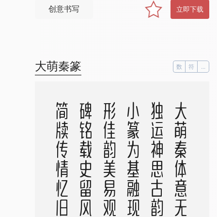
创意书写
立即下载
大萌秦篆
数
符
...
。
大
萌
秦
体
意
无
穷
，
独
运
神
思
古
韵
崇
。
小
篆
为
基
融
现
代
，
形
佳
韵
美
易
观
通
。
碑
铭
载
史
留
风
骨
，
简
牍
传
情
忆
旧
踪
。
且
看
今
朝
新
笔
绘
，
文
明
一
脉
映
天
虹