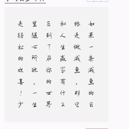
如
果
一
条
咸
鱼
的
目
标
是
做
咸
鱼
，
那
它
和
人
生
赢
家
有
什
么
区
别
？
在
你
的
世
界
里
随
心
所
欲
，
一
生
是
轻
松
的
欢
喜
！
少
年
与
爱
永
不
老
去
，
即
便
披
荆
斩
棘
，
丢
失
怒
马
鲜
衣