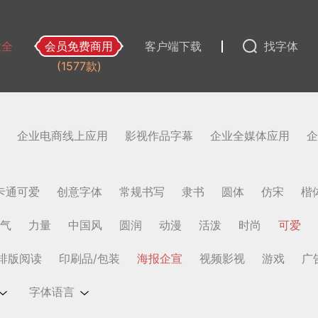
大全
会员免费商用
客户端下载
找字体
(1577款)
企业电商线上应用
影视作品字幕
企业全媒体应用
企
卡通可爱
创意字体
常规书写
隶书
圆体
仿宋
楷
气
力量
中国风
圆润
动漫
活泼
时尚
可爱
排版阅读
印刷品/包装
海报企宣
视频影视
游戏
广
字体语言