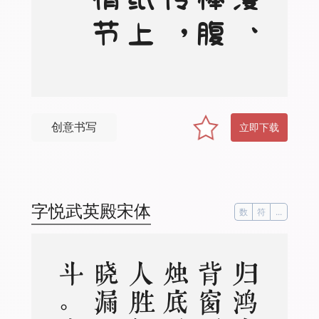
创意书写
立即下载
字悦武英殿宋体
数
符
...