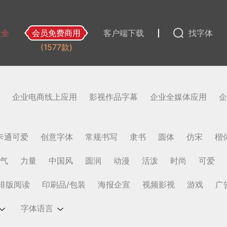
大全
会员免费商用
客户端下载
找字体
(1577款)
企业电商线上应用
影视作品字幕
企业全媒体应用
企
卡通可爱
创意字体
常规书写
隶书
圆体
仿宋
楷
气
力量
中国风
圆润
动漫
活泼
时尚
可爱
排版阅读
印刷品/包装
海报企宣
视频影视
游戏
广
字体语言