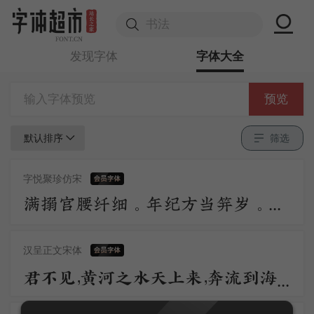
发现字体
字体大全
预览
默认排序
筛选
字悦聚珍仿宋
满搦宫腰纤细。年纪方当笄岁。刚被风流沾惹，与合垂杨双髻。初学严妆，如描似削身材，怯雨羞云情意。举措多娇媚。 争奈心性，未会先怜佳婿。长是夜深，不肯便入鸳被，与解罗裳，盈盈背立银扛，却道你先睡。
汉呈正文宋体
君不见，黄河之水天上来，奔流到海不复回。君不见，高堂明镜悲白发，朝如青丝暮成雪。人生得意须尽欢，莫使金樽空对月。天生我材必有用，千金散尽还复来。