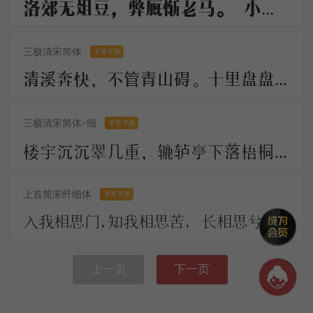
洛郊无俎豆，弊厩惭老马。 小雁过炉峰，影落楚水下。 长船倚云泊，石镜秋凉夜。 岂解有乡情，弄月聊呜哑
三极清宋简体
零售字体
清溪奔快，不管青山碍。十里盘盘平世界，更著溪山襟带。 古今陵谷茫茫，市朝往往耕桑。此地居然形胜，似曾小小兴亡。
三极清宋简体-细
零售字体
楼宇沉沉翠几重，辘轳亭下落梧桐。川光带晚虹垂雨，树影涵秋鹊唤风。 人不见，思何穷，断肠今古夕阳中。
上首简宋纤细体
零售字体
入我相思门，知我相思苦， 长相思兮长相忆，短相思兮无穷极， 早知如此绊人心，何如当初莫相识。
上一页
下一页