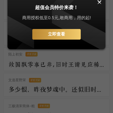
大萌仿宋
零售字体
超值会员特价来袭！
大萌宋体古悠长，仿宋神韵入词章。字迹如玉显温润，墨香似兰透芬芳 。笔端岁月凝风骨，纸上乾坤展浩茫。千载传承情未改，文光熠熠耀八方。
商用授权低至0.5元,敢商用，用的起!
安景臣手书仿宋
零售字体
立即查看
知君此际情萧索，黄芦苦竹孤舟泊。烟白酒旗青，水村鱼市晴。 柁楼今夕梦，脉脉春寒送。直过画眉桥，钱塘江上潮。
陌上初安
零售字体
故国飘零事已非，旧时王谢见应稀。月明汉水初无影，雪满梁园尚未归。柳絮池塘香入梦，梨花庭院冷侵衣。
文道星野宋
零售字体
多少恨，昨夜梦魂中。还似旧时游上苑，车如流水马如龙；花月正春风！
三极清宋简体-粗
零售字体