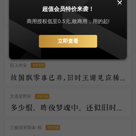
大萌仿宋
零售字体
超值会员特价来袭！
大萌宋体古悠长，仿宋神韵入词章。字迹如玉显温润，墨香似兰透芬芳 。笔端岁月凝风骨，纸上乾坤展浩茫。千载传承情未改，文光熠熠耀八方。
商用授权低至0.5元,敢商用，用的起!
安景臣手书仿宋
零售字体
立即查看
知君此际情萧索，黄芦苦竹孤舟泊。烟白酒旗青，水村鱼市晴。 柁楼今夕梦，脉脉春寒送。直过画眉桥，钱塘江上潮。
陌上初安
零售字体
故国飘零事已非，旧时王谢见应稀。月明汉水初无影，雪满梁园尚未归。柳絮池塘香入梦，梨花庭院冷侵衣。
文道星野宋
零售字体
多少恨，昨夜梦魂中。还似旧时游上苑，车如流水马如龙；花月正春风！
三极清宋简体-粗
零售字体