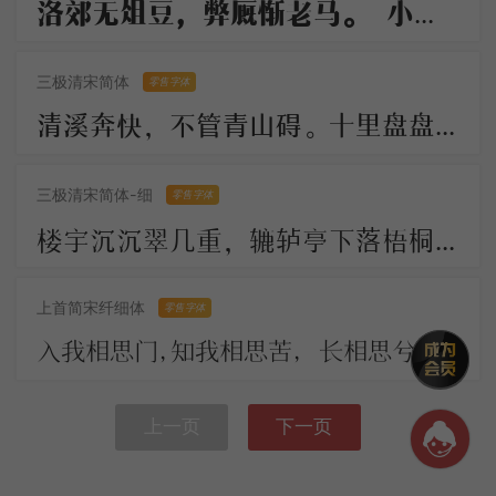
洛郊无俎豆，弊厩惭老马。 小雁过炉峰，影落楚水下。 长船倚云泊，石镜秋凉夜。 岂解有乡情，弄月聊呜哑
三极清宋简体
零售字体
清溪奔快，不管青山碍。十里盘盘平世界，更著溪山襟带。 古今陵谷茫茫，市朝往往耕桑。此地居然形胜，似曾小小兴亡。
三极清宋简体-细
零售字体
楼宇沉沉翠几重，辘轳亭下落梧桐。川光带晚虹垂雨，树影涵秋鹊唤风。 人不见，思何穷，断肠今古夕阳中。
上首简宋纤细体
零售字体
入我相思门，知我相思苦， 长相思兮长相忆，短相思兮无穷极， 早知如此绊人心，何如当初莫相识。
上一页
下一页