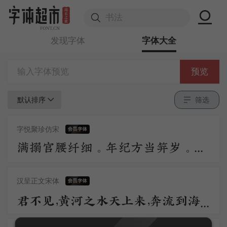
发现字体
字体大全
预览
默认排序
筛选
字悦聚珍仿宋
满搦宫腰纤细。年纪方当笄岁。刚被风流沾惹，与合垂杨双髻。初学严妆，如描似削身材，怯雨羞云情意。举措多娇媚。 争奈心性，未会先怜佳婿。长是夜深，不肯便入鸳被，与解罗裳，盈盈背立银扛，却道你先睡。
汉呈正文宋体
君不见，黄河之水天上来，奔流到海不复回。君不见，高堂明镜悲白发，朝如青丝暮成雪。人生得意须尽欢，莫使金樽空对月。天生我材必有用，千金散尽还复来。