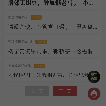
洛郊无俎豆，弊厩惭老马。 小雁过炉峰，影落楚水下。 长船倚云泊，石镜秋凉夜。 岂解有乡情，弄月聊呜哑
三极清宋简体
零售字体
清溪奔快，不管青山碍。十里盘盘平世界，更著溪山襟带。 古今陵谷茫茫，市朝往往耕桑。此地居然形胜，似曾小小兴亡。
三极清宋简体-细
零售字体
楼宇沉沉翠几重，辘轳亭下落梧桐。川光带晚虹垂雨，树影涵秋鹊唤风。 人不见，思何穷，断肠今古夕阳中。
上首简宋纤细体
零售字体
入我相思门，知我相思苦， 长相思兮长相忆，短相思兮无穷极， 早知如此绊人心，何如当初莫相识。
上一页
下一页