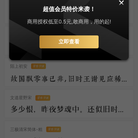
大萌仿宋
零售字体
超值会员特价来袭！
大萌宋体古悠长，仿宋神韵入词章。字迹如玉显温润，墨香似兰透芬芳 。笔端岁月凝风骨，纸上乾坤展浩茫。千载传承情未改，文光熠熠耀八方。
商用授权低至0.5元,敢商用，用的起!
安景臣手书仿宋
零售字体
立即查看
知君此际情萧索，黄芦苦竹孤舟泊。烟白酒旗青，水村鱼市晴。 柁楼今夕梦，脉脉春寒送。直过画眉桥，钱塘江上潮。
陌上初安
零售字体
故国飘零事已非，旧时王谢见应稀。月明汉水初无影，雪满梁园尚未归。柳絮池塘香入梦，梨花庭院冷侵衣。
文道星野宋
零售字体
多少恨，昨夜梦魂中。还似旧时游上苑，车如流水马如龙；花月正春风！
三极清宋简体-粗
零售字体