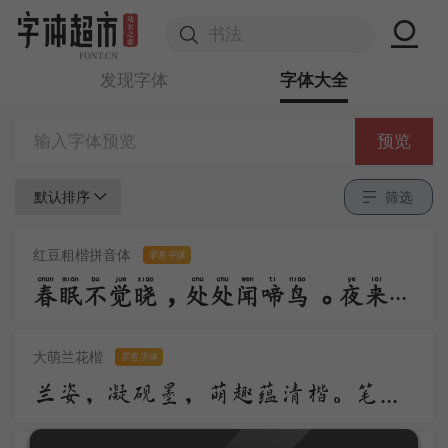
发现字体
字体大全
预览
默认排序
筛选
红豆粗楷拼音体
零售字体
春眠不觉晓，处处闻啼鸟。夜来风雨声，花落知多少。
大萌兰花楷
零售字体
兰姿，凝砚墨，萌趣蕴清楷。笔落柔含韵，风舒浅带华。