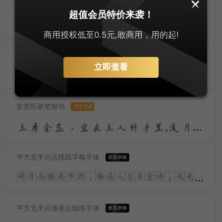
字悦魁本店招体
超值会员特价来袭！
昨夜雨疏风骤，浓睡不消残酒。试问卷帘人，却道海棠依旧。知否？知否？应是绿肥红瘦。
商用授权低至0.5元,敢商用，用的起!
大萌唐楷
零售字体
立即查看
大萌唐风韵正浓，唐楷字体耀苍穹。微胖为美人皆赞，盛世繁华气象雄。胡旋舞起惊鸿影，丝路通商气势隆。诗韵悠扬传万古，长安盛景梦魂中。
安景臣硬笔楷书
零售字体
玉房金蕊，宜在玉人纤手里。淡月朦胧，更有微微弄袖风。温香熟美，醉慢云鬟垂两耳。多谢春工，不是花红是玉红。
平方北半川点线田字格字体
明月高楼燕市酒，梅花人日草堂诗。风光流转何多态，儿女青红又一时。涧底孤松二千尺，殷勤留看岁寒枝。
平方北半川渐变点线练字体