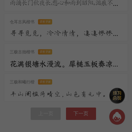
雨滴长门秋夜长，愁心和雨到昭阳。泪痕不学君恩断，拭却千行更万行。宫殿沈沈月欲分，昭阳更漏不堪闻。
仓耳古风楷书
零售字体
寻寻觅觅，冷冷清清，凄凄惨惨戚戚。乍暖还寒时候，最难将息。三杯两盏淡酒，怎敌他、晚来风急！雁过也，正伤心，却是旧时相识。
三极古拙楷书
零售字体
花满银塘水漫流。犀槌玉板奏凉州。顺风环佩过秦楼。远汉碧云轻漠漠，今宵人在鹊桥头。一声敲彻绛河秋。
三极和曦行楷
零售字体
平山阑槛倚晴空，山色有无中。手种堂前垂柳，别来几度春风？文章太守，挥毫万字，一饮千钟。行乐直须年少，尊前看取衰翁。
上一页
下一页