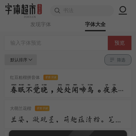
发现字体
字体大全
预览
默认排序
筛选
红豆粗楷拼音体
零售字体
春眠不觉晓，处处闻啼鸟。夜来风雨声，花落知多少。
大萌兰花楷
零售字体
兰姿，凝砚墨，萌趣蕴清楷。笔落柔含韵，风舒浅带华。