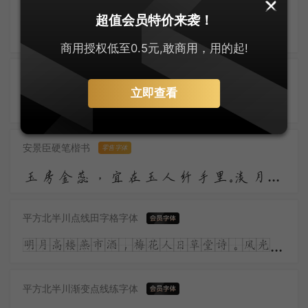
字悦魁本店招体
超值会员特价来袭！
昨夜雨疏风骤，浓睡不消残酒。试问卷帘人，却道海棠依旧。知否？知否？应是绿肥红瘦。
商用授权低至0.5元,敢商用，用的起!
大萌唐楷
零售字体
立即查看
大萌唐风韵正浓，唐楷字体耀苍穹。微胖为美人皆赞，盛世繁华气象雄。胡旋舞起惊鸿影，丝路通商气势隆。诗韵悠扬传万古，长安盛景梦魂中。
安景臣硬笔楷书
零售字体
玉房金蕊，宜在玉人纤手里。淡月朦胧，更有微微弄袖风。温香熟美，醉慢云鬟垂两耳。多谢春工，不是花红是玉红。
平方北半川点线田字格字体
明月高楼燕市酒，梅花人日草堂诗。风光流转何多态，儿女青红又一时。涧底孤松二千尺，殷勤留看岁寒枝。
平方北半川渐变点线练字体