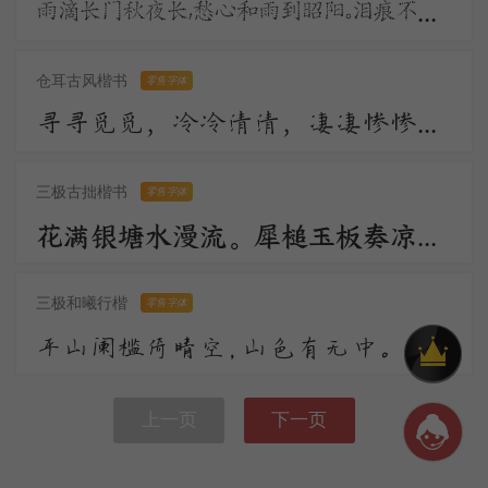
雨滴长门秋夜长，愁心和雨到昭阳。泪痕不学君恩断，拭却千行更万行。宫殿沈沈月欲分，昭阳更漏不堪闻。
仓耳古风楷书
零售字体
寻寻觅觅，冷冷清清，凄凄惨惨戚戚。乍暖还寒时候，最难将息。三杯两盏淡酒，怎敌他、晚来风急！雁过也，正伤心，却是旧时相识。
三极古拙楷书
零售字体
花满银塘水漫流。犀槌玉板奏凉州。顺风环佩过秦楼。远汉碧云轻漠漠，今宵人在鹊桥头。一声敲彻绛河秋。
三极和曦行楷
零售字体
平山阑槛倚晴空，山色有无中。手种堂前垂柳，别来几度春风？文章太守，挥毫万字，一饮千钟。行乐直须年少，尊前看取衰翁。
上一页
下一页