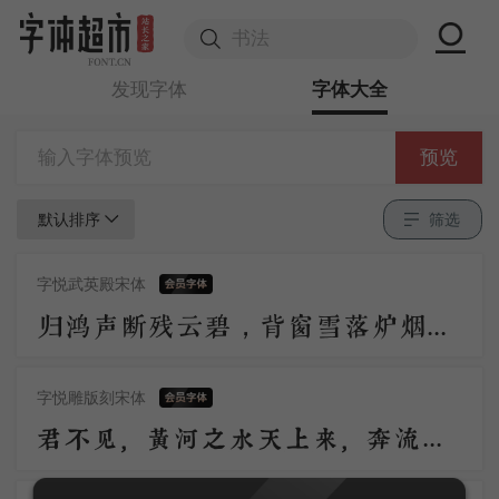
发现字体
字体大全
预览
默认排序
筛选
字悦武英殿宋体
归鸿声断残云碧，背窗雪落炉烟直。烛底凤钗明，钗头人胜轻。 角声催晓漏，曙色回牛斗。春意看花难，西风留旧寒。
字悦雕版刻宋体
君不见，黄河之水天上来，奔流到海不复回。君不见，高堂明镜悲白发，朝如青丝暮成雪。人生得意须尽欢，莫使金樽空对月。天生我材必有用，千金散尽还复来。