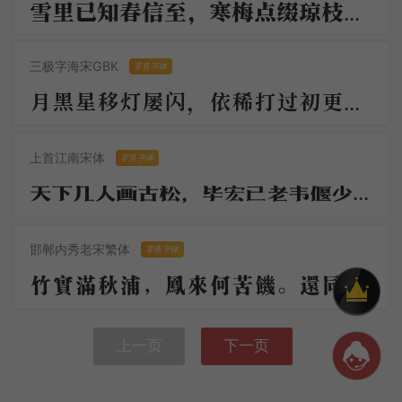
雪里已知春信至，寒梅点缀琼枝腻，香脸半开娇旖旎，当庭际，玉人浴出新妆洗。 造化可能偏有意，故教明月玲珑地。
三极字海宋GBK
零售字体
月黑星移灯屡闪，依稀打过初更。清游如此太多情。豆花凉帖地，知雨咽虫声。渐逼疏蓬风淅淅，几家茅屋都扃。
上首江南宋体
零售字体
天下几人画古松，毕宏已老韦偃少。绝笔长风起纤末，满堂动色嗟神妙。两株惨裂苔藓皮，屈铁交错回高枝。
邯郸内秀老宋繁体
零售字体
竹实满秋浦，凤来何苦饥。还同月下鹊，三绕未安枝。夫子即琼树，倾柯拂羽仪。怀君恋明德，归去日相思。
上一页
下一页