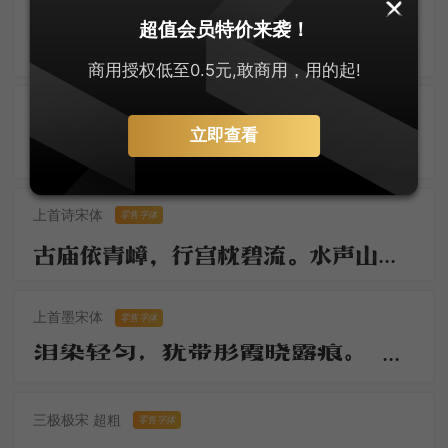
字悦影印宋
超值会员特价来袭！
满搦宫腰纤细。年纪方当笄岁。刚被风流沾惹，与合垂杨双髻。初学严妆，如描似削身材，怯雨羞云情意。举措多娇媚。 争奈心性，未会先怜佳婿。长是夜深，不肯便入鸳被，与解罗裳，盈盈背立银扛，却道你先睡。
商用授权低至0.5元,敢商用，用的起!
大萌明朝体
零售字体
立即查看
大萌明体映华章，明朝宋韵焕新装。刚柔并济舞翩跹，灵动霓裳字间藏。墨香逸韵千秋绕，岁月流芳意未央。一纸风华传雅颂，文心熠熠绽荣光。
上首诗宋体
零售字体
古庙依青嶂，行宫枕碧流。水声山色锁妆楼。往事思悠悠。云雨朝还暮，烟花春复秋。啼猿何必近孤舟。行客自多愁。
上首墨宋体
零售字体
泪染轻匀，犹带彤霞晓露痕。 怕郎猜道，奴面不如花面好。云鬓斜簪，徒要教郎比并看。
三极极宋 超粗
零售字体