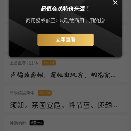
默陌风雨欣游体
零售字体
超值会员特价来袭！
归鸿声断残云碧，背窗雪落炉烟直。烛底凤钗明，钗头人胜轻。 角声催晓漏，曙色回牛斗。春意看花难，西风留旧寒。
商用授权低至0.5元,敢商用，用的起!
刀锋楷书
立即查看
佳期。谁料久参差。愁绪暗萦丝。想应妙舞清歌罢，又还对、秋色嗟咨。惟有画楼，当时明月，两处照相思。
上首至尊书法体
零售字体
卢橘为秦树，蒲桃出汉宫。烟花宜落日，丝管醉春风。笛奏龙吟水，箫鸣凤下空。君王多乐事，还与万方同。
三极信黑简体
零售字体
须知。系国安危。料节召、还趋浴凤池。且代工施化，持钧播泽，置盂天下，此外何思。素卷书名，赤松游道，飙驭云軿仙可期。湖山美，有啼猿唳鹤，相望东归。
神韵畅游