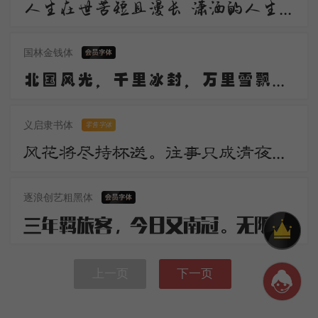
人生在世苦短且漫长 潇洒的人生谁不倾情羡慕 潇洒 是一道醉人的风景 宛若美丽的音符自然流动 是人生内在气质的飘逸
国林金钱体
北国风光，千里冰封，万里雪飘。望长城内外，惟余莽莽；大河上下，顿失滔滔。山舞银蛇，原驰蜡象，欲与天公试比高。
义启隶书体
零售字体
风花将尽持杯送。往事只成清夜梦。莫更登楼。坐想行思已是愁。
逐浪创艺粗黑体
三年羁旅客，今日又南冠。无限河山泪，谁言天地宽。已知泉路近，欲别故乡难。毅魄归来日，灵旗空际看。
上一页
下一页