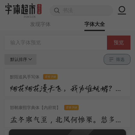
发现字体
字体大全
预览
默认排序
筛选
默陌追风手写体
零售字体
烟花烟花漫天飞，我为谁妩媚？不过是醉眼看花，花也醉。流沙流沙漫天飞，我为谁憔悴？不过是缘来缘散，缘如水。
邯郸康熙字典体【内府简】
零售字体
孟冬寒气至，北风何惨栗。愁多知夜长，仰观众星列。三五明月满，四五蟾兔缺。客从远方来，遗我一书札。上言长相思，下言久离别。置书怀袖中，三岁字不灭。一心抱区区，惧君不识察。