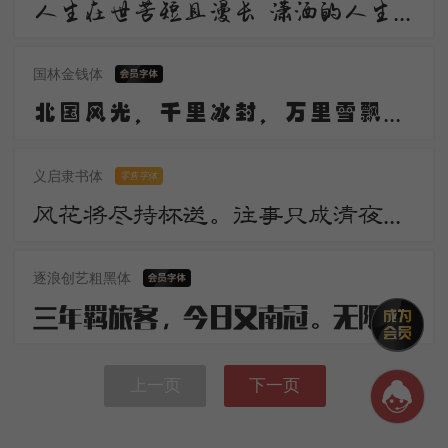
人生在世苦短且漫长 潇洒的人生谁不倾情羡慕 潇洒 是一道醉人的风景 宛若美丽的音符自然流动 是人生内在气质的飘逸
国林金钱体
北国风光，千里冰封，万里雪飘。望长城内外，惟余莽莽；大河上下，顿失滔滔。山舞银蛇，原驰蜡象，欲与天公试比高。
义启隶书体
零售字体
风花将尽持杯送。往事只成清夜梦。莫更登楼。坐想行思已是愁。
逐浪创艺粗黑体
三年羁旅客，今日又南冠。无限河山泪，谁言天地宽。已知泉路近，欲别故乡难。毅魄归来日，灵旗空际看。
上一页
下一页