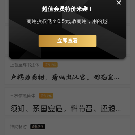
默陌风雨欣游体
零售字体
超值会员特价来袭！
归鸿声断残云碧，背窗雪落炉烟直。烛底凤钗明，钗头人胜轻。 角声催晓漏，曙色回牛斗。春意看花难，西风留旧寒。
商用授权低至0.5元,敢商用，用的起!
刀锋楷书
立即查看
佳期。谁料久参差。愁绪暗萦丝。想应妙舞清歌罢，又还对、秋色嗟咨。惟有画楼，当时明月，两处照相思。
上首至尊书法体
零售字体
卢橘为秦树，蒲桃出汉宫。烟花宜落日，丝管醉春风。笛奏龙吟水，箫鸣凤下空。君王多乐事，还与万方同。
三极信黑简体
零售字体
须知。系国安危。料节召、还趋浴凤池。且代工施化，持钧播泽，置盂天下，此外何思。素卷书名，赤松游道，飙驭云軿仙可期。湖山美，有啼猿唳鹤，相望东归。
神韵畅游