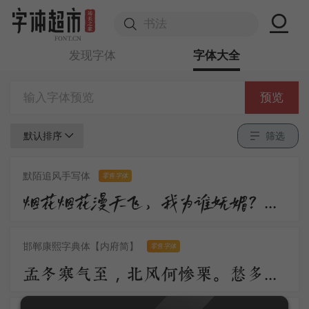
发现字体
字体大全
预览
默认排序
筛选
默陌追风手写体
零售字体
烟花烟花漫天飞，我为谁妩媚？不过是醉眼看花，花也醉。流沙流沙漫天飞，我为谁憔悴？不过是缘来缘散，缘如水。
邯郸康熙字典体【内府简】
零售字体
孟冬寒气至，北风何惨栗。愁多知夜长，仰观众星列。三五明月满，四五蟾兔缺。客从远方来，遗我一书札。上言长相思，下言久离别。置书怀袖中，三岁字不灭。一心抱区区，惧君不识察。