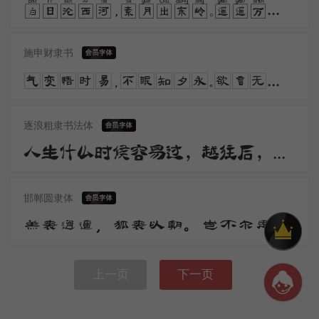
白日沦西河，素月出东岭。遥遥万里晖，荡荡空中景。风来入房户，夜中枕席冷。气变悟时易，不眠知夕永。
施申财隶书
气变悟时易，不眠知夕永。欲言无予和，挥杯劝孤影。日月掷人去，有志不获骋。念此怀悲凄，终晓不能静。
逐浪粗隶书法体
人生什么时候容易过，越往后，已经没有更好走的路。亲爱的，切莫辜负，有梦想的自己，萍水相逢的感情，良辰美景好时光。
邯郸圆隶体
羔裘逍遥，狐裘以朝。岂不尔思？劳心忉忉。羔裘翱翔，狐裘在堂。岂不尔思？我心忧伤。羔裘如膏，日出有曜。岂不尔思？中心是悼。
上一页
下一页