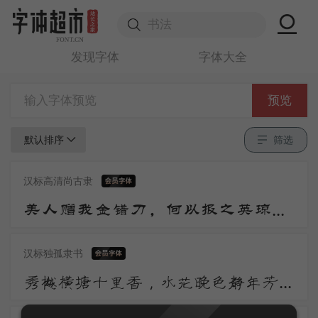
发现字体
字体大全
预览
默认排序
筛选
汉标高清尚古隶
美人赠我金错刀，何以报之英琼瑶。路远莫致倚逍遥，何为怀忧心烦劳。 我所思兮在桂林，欲往从之湘水深。
汉标独孤隶书
秀樾横塘十里香，水花晚色静年芳。胭脂雪瘦熏沉水，翡翠盘高走夜光。山黛远，月波长，暮云秋影蘸潇湘。