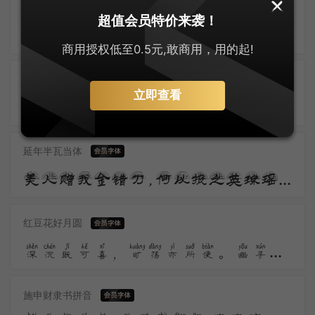
云浪萌隶
超值会员特价来袭！
藉甚宣城郡，风流数贡毛。霜林收鸭脚，春网荐琴高。共理须良守，今年辍省曹。平生割鸡手，聊试发硎刀。
商用授权低至0.5元,敢商用，用的起!
云浪隶书
立即查看
碧海烟归尽，晴峰雪半残。冰泉悬众壑，云路郁千盘。影落齐燕白，光连天地寒。
延年半瓦当体
美人赠我金错刀，何以报之英琼瑶。路远莫致倚逍遥，何为怀忧心烦劳。 我所思兮在桂林，欲往从之湘水深。
红豆花好月圆
深沉既可喜，旷荡亦所便。幽寻未云毕，墟落生晚烟。归来记所历，耿耿清不眠。道人亦未寝，孤灯同夜禅。
施申财隶书拼音