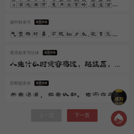
白日沦西河，素月出东岭。遥遥万里晖，荡荡空中景。风来入房户，夜中枕席冷。气变悟时易，不眠知夕永。
施申财隶书
气变悟时易，不眠知夕永。欲言无予和，挥杯劝孤影。日月掷人去，有志不获骋。念此怀悲凄，终晓不能静。
逐浪粗隶书法体
人生什么时候容易过，越往后，已经没有更好走的路。亲爱的，切莫辜负，有梦想的自己，萍水相逢的感情，良辰美景好时光。
邯郸圆隶体
羔裘逍遥，狐裘以朝。岂不尔思？劳心忉忉。羔裘翱翔，狐裘在堂。岂不尔思？我心忧伤。羔裘如膏，日出有曜。岂不尔思？中心是悼。
上一页
下一页