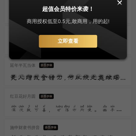
云浪萌隶
超值会员特价来袭！
藉甚宣城郡，风流数贡毛。霜林收鸭脚，春网荐琴高。共理须良守，今年辍省曹。平生割鸡手，聊试发硎刀。
商用授权低至0.5元,敢商用，用的起!
云浪隶书
立即查看
碧海烟归尽，晴峰雪半残。冰泉悬众壑，云路郁千盘。影落齐燕白，光连天地寒。
延年半瓦当体
美人赠我金错刀，何以报之英琼瑶。路远莫致倚逍遥，何为怀忧心烦劳。 我所思兮在桂林，欲往从之湘水深。
红豆花好月圆
深沉既可喜，旷荡亦所便。幽寻未云毕，墟落生晚烟。归来记所历，耿耿清不眠。道人亦未寝，孤灯同夜禅。
施申财隶书拼音