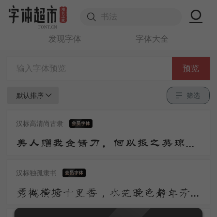
发现字体
字体大全
预览
默认排序
筛选
汉标高清尚古隶
美人赠我金错刀，何以报之英琼瑶。路远莫致倚逍遥，何为怀忧心烦劳。 我所思兮在桂林，欲往从之湘水深。
汉标独孤隶书
秀樾横塘十里香，水花晚色静年芳。胭脂雪瘦熏沉水，翡翠盘高走夜光。山黛远，月波长，暮云秋影蘸潇湘。