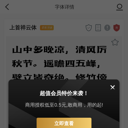
字体详情
上首祥云体
商
零售字体
山中多晚凉，清风厉
秋节。遥瞻四五峰，
壁立皆奇绝。修竹傍
林开，乔松倚岩列。
超值会员特价来袭！
黄菊散芳丛，清泉凝
商用授权低至0.5元,敢商用，用的起!
白雪。
立即查看