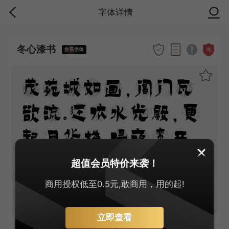
字体详情
冬心漆书
商
茂苑城如画，阊门瓦
欲流。还依水光殿，更
起月华楼。侵夜鸾开
镜，迎冬雉献裘。从臣
超值会员特价来袭！
皆半醉，天子正无愁。
商用授权低至0.5元,敢商用，用的起!
立即查看