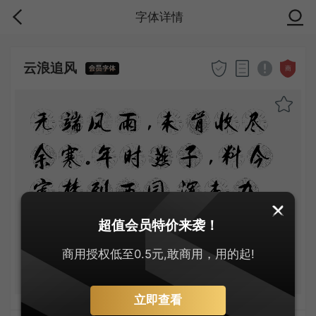
字体详情
云浪追风
商
无端风雨，未肯收尽
余寒。年时燕子，料今
宵梦到西园。浑未办、
黄柑荐酒，更传青韭
超值会员特价来袭！
堆盘？
商用授权低至0.5元,敢商用，用的起!
立即查看