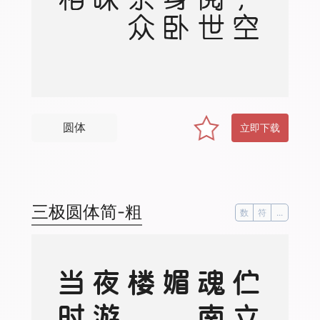
圆体
立即下载
三极圆体简-粗
数
符
...
。
。