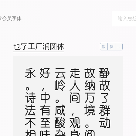
看会员字体
也字工厂润圆体
数
符
...
。
静
故
了
群
动
，
空
故
纳
万
境
。
阅
世
走
人
间
，
观
身
卧
云
岭
。
咸
酸
杂
众
好
，
中
有
至
味
永
。
诗
法
不
相
妨
，
此
语
当
更
请