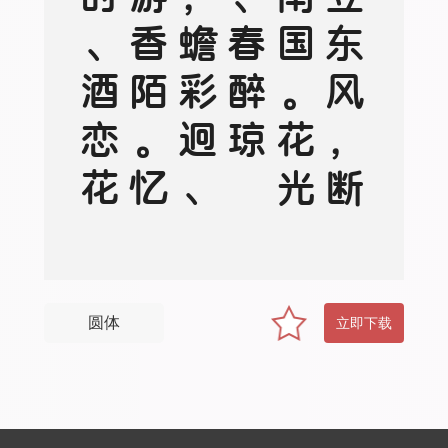
伫
立
东
风
，
断
魂
南
国
。
花
光
媚
、
春
醉
琼
楼
，
蟾
彩
迥
、
夜
游
香
陌
。
忆
当
时
、
酒
恋
花
迷
，
役
损
词
客
圆体
立即下载