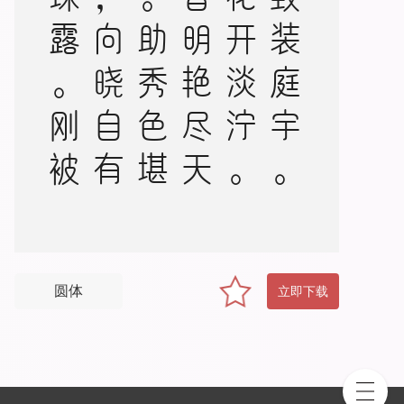
雅
致
装
庭
宇
。
黄
花
开
淡
泞
。
细
香
明
艳
尽
天
与
。
助
秀
色
堪
餐
，
向
晓
自
有
真
珠
露
。
刚
被
金
钱
妒
。
拟
买
断
秋
天
，
容
易
独
步
圆体
立即下载