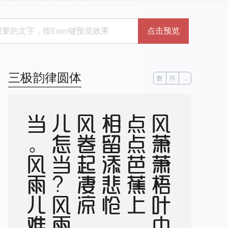
点击预览
三极韵律圆体
数
符
...
。
风
萧
萧
梧
叶
中
，
寸
点
点
芭
蕉
上
。
风
雨
相
留
添
悲
怆
，
雨
和
风
卷
起
凄
凉
。
风
雨
儿
怎
当
？
风
雨
儿
定
当
。
风
雨
儿
难
当