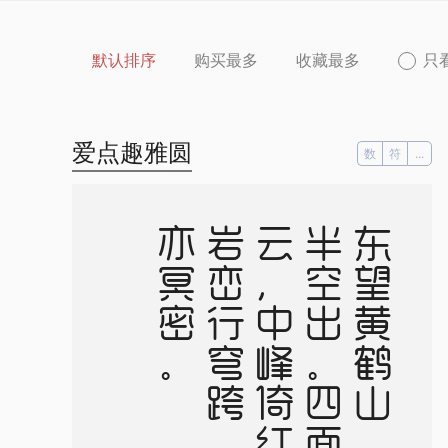
默认排序
购买最多
收藏最多
只
爱点趣雅圆
数
符
...
。
东
望
黄
鹤
山
，
雄
雄
半
空
出
。
四
面
生
白
云
，
中
峰
倚
红
日
。
岩
峦
行
穹
跨
，
峰
嶂
亦
冥
密