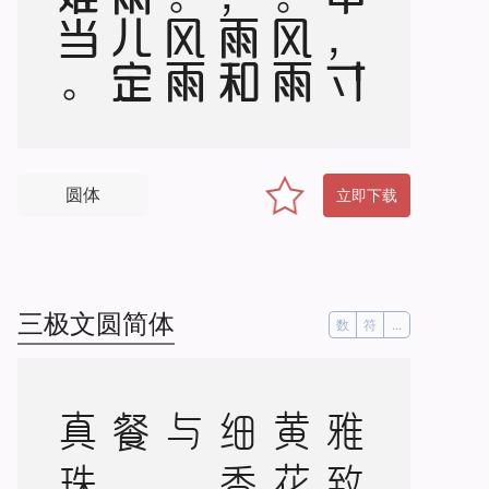
圆体
立即下载
三极文圆简体
数
符
...