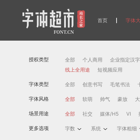
首页
字体
授权类型
全部
个人商用
企业指定汉字
线上全用途
短视频应用
字体类型
全部
创意书写
毛笔书法
字体风格
全部
软萌
帅气
豪放
大
场景用途
全部
社交
媒体/H5
VI
更多选项
字数
系统
字体粗细