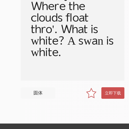
Where the
clouds float
thro'. What is
white? A swan is
white.
圆体
立即下载