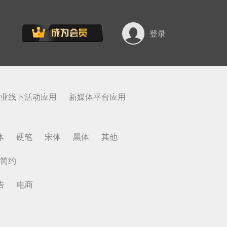
登录
业线下活动应用
新媒体平台应用
体
硬笔
宋体
黑体
其他
简约
告
电商