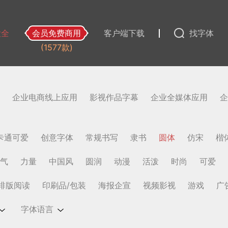
大全
会员免费商用
客户端下载
找字体
(1577款)
企业电商线上应用
影视作品字幕
企业全媒体应用
企
卡通可爱
创意字体
常规书写
隶书
圆体
仿宋
楷
气
力量
中国风
圆润
动漫
活泼
时尚
可爱
排版阅读
印刷品/包装
海报企宣
视频影视
游戏
广
字体语言