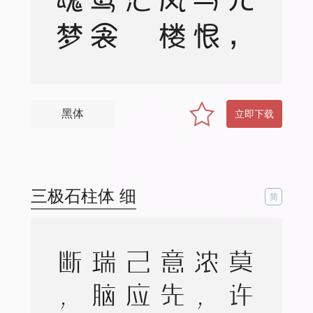
黑体
立即下载
三极石柱体 细
简