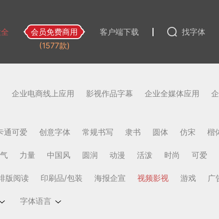
大全
会员免费商用
客户端下载
找字体
(1577款)
企业电商线上应用
影视作品字幕
企业全媒体应用
企
卡通可爱
创意字体
常规书写
隶书
圆体
仿宋
楷
气
力量
中国风
圆润
动漫
活泼
时尚
可爱
排版阅读
印刷品/包装
海报企宣
视频影视
游戏
广
字体语言