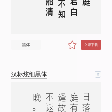
黑体
立即下载
汉标炫细黑体
简
。