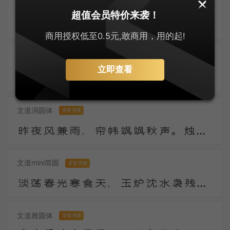
兰米硬笔楷体
零售字体
超值会员特价来袭！
污沟贮浊水，水上叶田田。我来一长叹，知是东溪莲。下有青污泥，馨香无复全。上有红尘扑，颜色不得鲜。
商用授权低至0.5元,敢商用，用的起!
郑庆科静雅体-古朴版
零售字体
立即查看
数年湖上谢浮名，竹杖纱巾遂称情。云外有时逢寺宿，日西无事傍江行。陶潜县里看花发，庾亮楼中对月明。
文道润园体
零售字体
昨夜风兼雨，帘帏飒飒秋声。烛残漏断频倚枕。起坐不能平。 世事漫随流水，算来一梦浮生。醉乡路稳宜频到，此外不堪行。
文道mini简圆
零售字体
淡荡春光寒食天，玉炉沈水袅残烟，梦回山枕隐花钿。海燕未来人斗草，江梅已过柳生绵，黄昏疏雨湿秋千。
文道雅圆体
零售字体