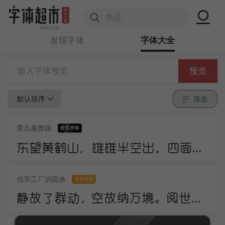
发现字体
字体大全
预览
默认排序
筛选
爱点趣雅圆
东望黄鹤山，雄雄半空出。四面生白云，中峰倚红日。岩峦行穹跨，峰嶂亦冥密。
也字工厂润圆体
零售字体
静故了群动，空故纳万境。阅世走人间，观身卧云岭。咸酸杂众好，中有至味永。诗法不相妨，此语当更请。