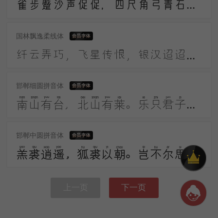
雀步蹙沙声促促，四尺角弓青石镞。黑幡三点铜鼓鸣，高作猿啼摇箭箙。彩巾缠踍幅半斜，溪头簇队映葛花。
国林飘逸柔线体
纤云弄巧，飞星传恨，银汉迢迢暗度。金风玉露一相逢，便胜却人间无数。柔情似水，佳期如梦，忍顾鹊桥归路。两情若是久长时，又岂在朝朝暮暮。
邯郸细圆拼音体
南山有台，北山有莱。乐只君子，邦家之基。乐只君子，万寿无期。南山有桑，北山有杨。乐只君子，邦家之光。乐只君子，万寿无疆。
邯郸中圆拼音体
羔裘逍遥，狐裘以朝。岂不尔思？劳心忉忉。羔裘翱翔，狐裘在堂。岂不尔思？我心忧伤。羔裘如膏，日出有曜。岂不尔思？中心是悼。
上一页
下一页