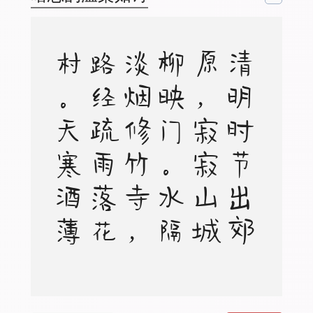
。
清
明
时
节
出
郊
原
，
寂
寂
山
城
柳
映
门
。
水
隔
淡
烟
修
竹
寺
，
路
经
疏
雨
落
花
村
。
天
寒
酒
薄
难
成
醉
，
地
迥
楼
高
易
断
魂
。