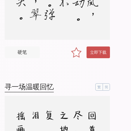
硬笔
立即下载
寻一场温暖回忆
繁
简