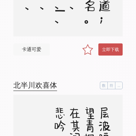
卡通可爱
立即下载
北半川欢喜体
数
符
...
。