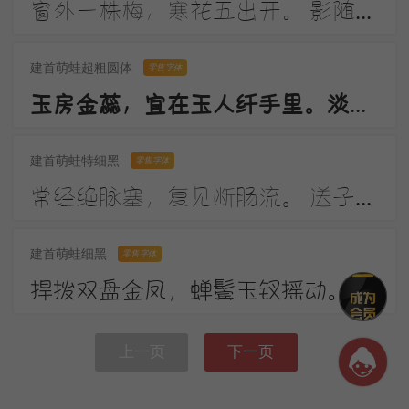
窗外一株梅，寒花五出开。 影随朝日远，香逐便风来。 泣对铜钩障，愁看玉镜台。 行人断消息，春恨几裴回。
建首萌蛙超粗圆体
零售字体
玉房金蕊，宜在玉人纤手里。淡月朦胧，更有微微弄袖风。温香熟美，醉慢云鬟垂两耳。多谢春工，不是花红是玉红。
建首萌蛙特细黑
零售字体
常经绝脉塞，复见断肠流。 送子成今别，令人起昔愁。 陇云晴半雨，边草夏先秋。 万里长城寄，无贻汉国忧。
建首萌蛙细黑
零售字体
捍拨双盘金凤，蝉鬓玉钗摇动。画堂前，人不语，弦解语。弹到昭君怨处，翠蛾愁，不抬头。
上一页
下一页