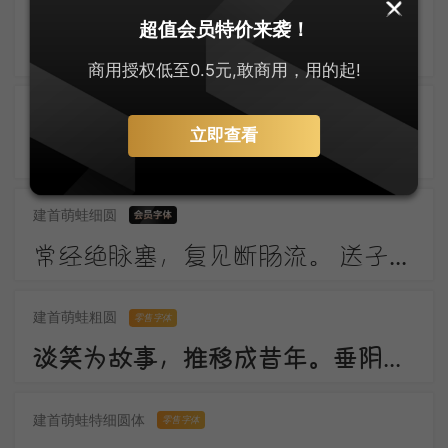
上首布迪体
零售字体
超值会员特价来袭！
东风柳陌长，闭月花房小。应念画眉人，拂镜啼新晓。伤心南浦波，回首青门道。记得绿罗裙，处处怜芳草。
商用授权低至0.5元,敢商用，用的起!
建首萌蛙圆体
零售字体
立即查看
窗外一株梅，寒花五出开。 影随朝日远，香逐便风来。 泣对铜钩障，愁看玉镜台。 行人断消息，春恨几裴回。
建首萌蛙细圆
常经绝脉塞，复见断肠流。 送子成今别，令人起昔愁。 陇云晴半雨，边草夏先秋。 万里长城寄，无贻汉国忧。
建首萌蛙粗圆
零售字体
谈笑为故事，推移成昔年。垂阴当覆地，耸干会参天。好作思人树，惭无惠化传。
建首萌蛙特细圆体
零售字体