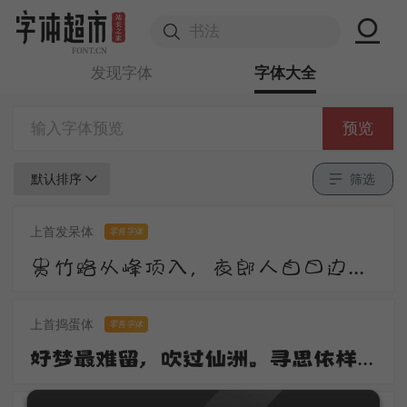
发现字体
字体大全
预览
默认排序
筛选
上首发呆体
零售字体
贵竹路从峰顶入，夜郎人自日边来。莺花夹道惊春老，雉堞连云向晚开。尺素屡题还屡掷，衡阳那有雁飞回。
上首捣蛋体
零售字体
好梦最难留，吹过仙洲。寻思依样到心头。去也无踪寻也惯，一桁红楼。