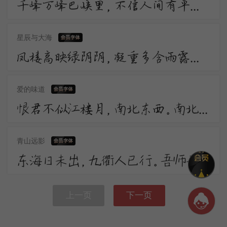
千峰万峰巴峡里，不信人间有平地。渚宫回望水连天，却疑平地元无山。山川相迎复相送，转头变灭都如梦。
星辰与大海
凤楼高映绿阴阴，凝重多含雨露深。 莫谓一枝柔软力，几曾牵破别离心。 馆娃宫畔响廊前，依托吴王养翠烟。
爱的味道
恨君不似江楼月，南北东西。南北东西。只有相随无别离。恨君却似江楼月，暂满还亏。暂满还亏。待得团团是几时。
青山远影
东海日未出，九衢人已行。吾师无事坐，苔藓入门生。 雨过闲花落，风来古木声。天台频说法，石壁欠题名。
上一页
下一页