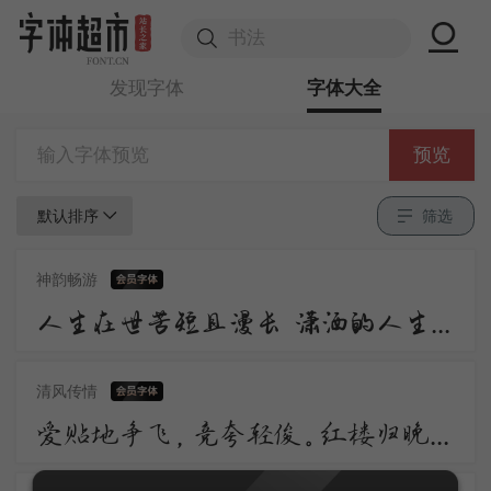
发现字体
字体大全
预览
默认排序
筛选
神韵畅游
人生在世苦短且漫长 潇洒的人生谁不倾情羡慕 潇洒 是一道醉人的风景 宛若美丽的音符自然流动 是人生内在气质的飘逸
清风传情
爱贴地争飞，竞夸轻俊。红楼归晚，看足柳昏花暝。应自栖香正稳。便忘了、天涯芳信。愁损翠黛双蛾，日日画阑独凭。