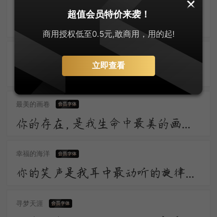
最闪亮的星
超值会员特价来袭！
为我引杯添酒饮，与君把箸击盘歌。诗称国手徒为尔，命压人头不奈何。举眼风光长寂寞，满朝官职独蹉跎。
商用授权低至0.5元,敢商用，用的起!
心动的旋律
立即查看
心如槁木不如多愁善感，迷蒙的醒不如炽热的梦，一口苦水胜过一盏白汤，一场痛哭胜于哀乐两忘。
最美的画卷
你的存在，是我生命中最美的画卷，我愿用一生去欣赏。
幸福的海洋
你的笑声是我耳中最动听的旋律，让我陶醉在幸福的海洋。
寻梦天涯