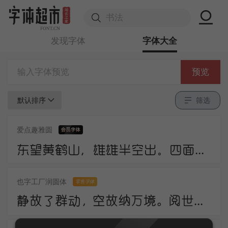
发现字体
字体大全
预览
默认排序
筛选
爱点趣雅圆
东望黄鹤山，雄雄半空出。四面生白云，中峰倚红日。岩峦行穹跨，峰嶂亦冥密。
也字工厂润圆体
零售字体
静故了群动，空故纳万境。阅世走人间，观身卧云岭。咸酸杂众好，中有至味永。诗法不相妨，此语当更请。