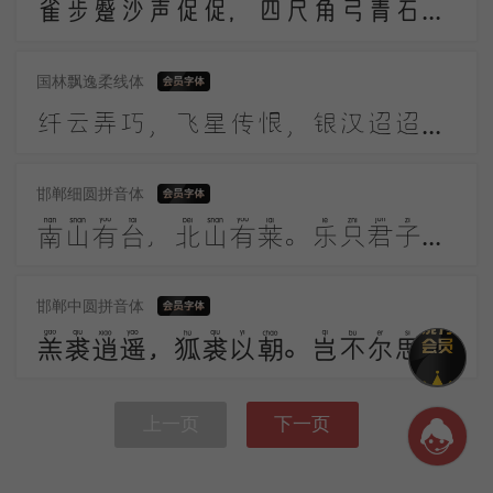
雀步蹙沙声促促，四尺角弓青石镞。黑幡三点铜鼓鸣，高作猿啼摇箭箙。彩巾缠踍幅半斜，溪头簇队映葛花。
国林飘逸柔线体
纤云弄巧，飞星传恨，银汉迢迢暗度。金风玉露一相逢，便胜却人间无数。柔情似水，佳期如梦，忍顾鹊桥归路。两情若是久长时，又岂在朝朝暮暮。
邯郸细圆拼音体
南山有台，北山有莱。乐只君子，邦家之基。乐只君子，万寿无期。南山有桑，北山有杨。乐只君子，邦家之光。乐只君子，万寿无疆。
邯郸中圆拼音体
羔裘逍遥，狐裘以朝。岂不尔思？劳心忉忉。羔裘翱翔，狐裘在堂。岂不尔思？我心忧伤。羔裘如膏，日出有曜。岂不尔思？中心是悼。
上一页
下一页