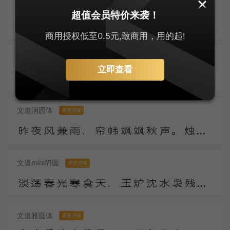
兰米硬笔楷体
零售字体
超值会员特价来袭！
污沟贮浊水，水上叶田田。我来一长叹，知是东溪莲。下有青污泥，馨香无复全。上有红尘扑，颜色不得鲜。
商用授权低至0.5元,敢商用，用的起!
郑庆科静雅体-古朴版
零售字体
立即查看
数年湖上谢浮名，竹杖纱巾遂称情。云外有时逢寺宿，日西无事傍江行。陶潜县里看花发，庾亮楼中对月明。
文道润园体
零售字体
昨夜风兼雨，帘帏飒飒秋声。烛残漏断频倚枕。起坐不能平。 世事漫随流水，算来一梦浮生。醉乡路稳宜频到，此外不堪行。
文道mini简圆
零售字体
淡荡春光寒食天，玉炉沈水袅残烟，梦回山枕隐花钿。海燕未来人斗草，江梅已过柳生绵，黄昏疏雨湿秋千。
文道雅圆体
零售字体