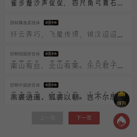
雀步蹙沙声促促，四尺角弓青石镞。黑幡三点铜鼓鸣，高作猿啼摇箭箙。彩巾缠踍幅半斜，溪头簇队映葛花。
国林飘逸柔线体
纤云弄巧，飞星传恨，银汉迢迢暗度。金风玉露一相逢，便胜却人间无数。柔情似水，佳期如梦，忍顾鹊桥归路。两情若是久长时，又岂在朝朝暮暮。
邯郸细圆拼音体
南山有台，北山有莱。乐只君子，邦家之基。乐只君子，万寿无期。南山有桑，北山有杨。乐只君子，邦家之光。乐只君子，万寿无疆。
邯郸中圆拼音体
羔裘逍遥，狐裘以朝。岂不尔思？劳心忉忉。羔裘翱翔，狐裘在堂。岂不尔思？我心忧伤。羔裘如膏，日出有曜。岂不尔思？中心是悼。
上一页
下一页