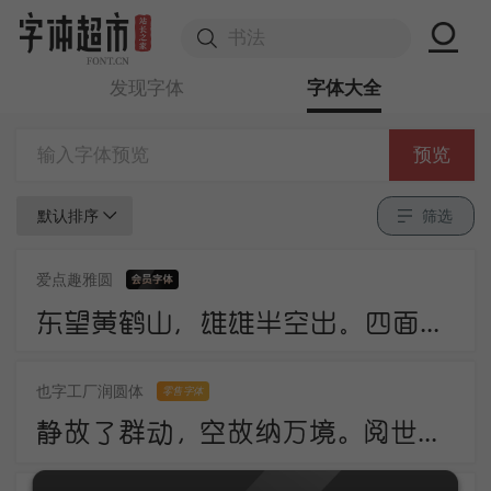
发现字体
字体大全
预览
默认排序
筛选
爱点趣雅圆
东望黄鹤山，雄雄半空出。四面生白云，中峰倚红日。岩峦行穹跨，峰嶂亦冥密。
也字工厂润圆体
零售字体
静故了群动，空故纳万境。阅世走人间，观身卧云岭。咸酸杂众好，中有至味永。诗法不相妨，此语当更请。