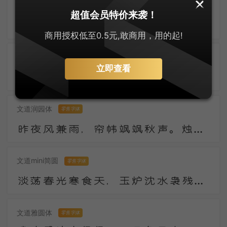
兰米硬笔楷体
零售字体
超值会员特价来袭！
污沟贮浊水，水上叶田田。我来一长叹，知是东溪莲。下有青污泥，馨香无复全。上有红尘扑，颜色不得鲜。
商用授权低至0.5元,敢商用，用的起!
郑庆科静雅体-古朴版
零售字体
立即查看
数年湖上谢浮名，竹杖纱巾遂称情。云外有时逢寺宿，日西无事傍江行。陶潜县里看花发，庾亮楼中对月明。
文道润园体
零售字体
昨夜风兼雨，帘帏飒飒秋声。烛残漏断频倚枕。起坐不能平。 世事漫随流水，算来一梦浮生。醉乡路稳宜频到，此外不堪行。
文道mini简圆
零售字体
淡荡春光寒食天，玉炉沈水袅残烟，梦回山枕隐花钿。海燕未来人斗草，江梅已过柳生绵，黄昏疏雨湿秋千。
文道雅圆体
零售字体