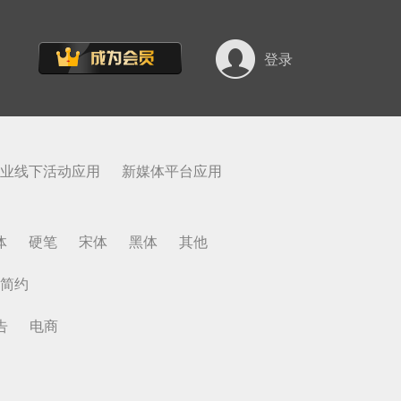
登录
业线下活动应用
新媒体平台应用
体
硬笔
宋体
黑体
其他
简约
告
电商