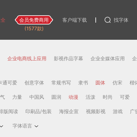
大全
会员免费商用
客户端下载
找字体
(1577款)
企业电商线上应用
影视作品字幕
企业全媒体应用
企
卡通可爱
创意字体
常规书写
隶书
圆体
仿宋
楷
气
力量
中国风
圆润
动漫
活泼
时尚
可爱
排版阅读
印刷品/包装
海报企宣
视频影视
游戏
广
字体语言