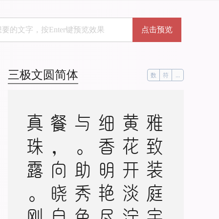
点击预览
三极文圆简体
数
符
...
雅
致
装
庭
宇
。
黄
花
开
淡
泞
。
细
香
明
艳
尽
天
与
。
助
秀
色
堪
餐
，
向
晓
自
有
真
珠
露
。
刚
被
金
钱
妒
。
拟
买
断
秋
天
，
容
易
独
步