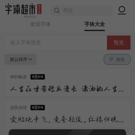
发现字体
字体大全
预览
默认排序
筛选
神韵畅游
人生在世苦短且漫长 潇洒的人生谁不倾情羡慕 潇洒 是一道醉人的风景 宛若美丽的音符自然流动 是人生内在气质的飘逸
清风传情
爱贴地争飞，竞夸轻俊。红楼归晚，看足柳昏花暝。应自栖香正稳。便忘了、天涯芳信。愁损翠黛双蛾，日日画阑独凭。