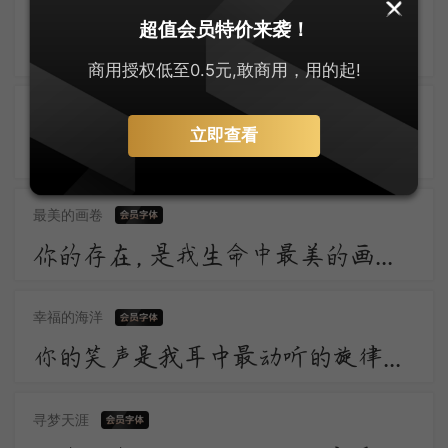
最闪亮的星
超值会员特价来袭！
为我引杯添酒饮，与君把箸击盘歌。诗称国手徒为尔，命压人头不奈何。举眼风光长寂寞，满朝官职独蹉跎。
商用授权低至0.5元,敢商用，用的起!
心动的旋律
立即查看
心如槁木不如多愁善感，迷蒙的醒不如炽热的梦，一口苦水胜过一盏白汤，一场痛哭胜于哀乐两忘。
最美的画卷
你的存在，是我生命中最美的画卷，我愿用一生去欣赏。
幸福的海洋
你的笑声是我耳中最动听的旋律，让我陶醉在幸福的海洋。
寻梦天涯