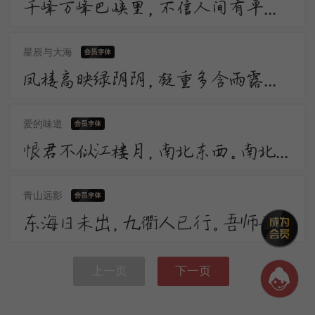
千峰万峰巴峡里，不信人间有平地。渚宫回望水连天，却疑平地元无山。山川相迎复相送，转头变灭都如梦。
星辰与大海
凤楼高映绿阴阴，凝重多含雨露深。 莫谓一枝柔软力，几曾牵破别离心。 馆娃宫畔响廊前，依托吴王养翠烟。
爱的味道
恨君不似江楼月，南北东西。南北东西。只有相随无别离。恨君却似江楼月，暂满还亏。暂满还亏。待得团团是几时。
青山远影
东海日未出，九衢人已行。吾师无事坐，苔藓入门生。 雨过闲花落，风来古木声。天台频说法，石壁欠题名。
上一页
下一页