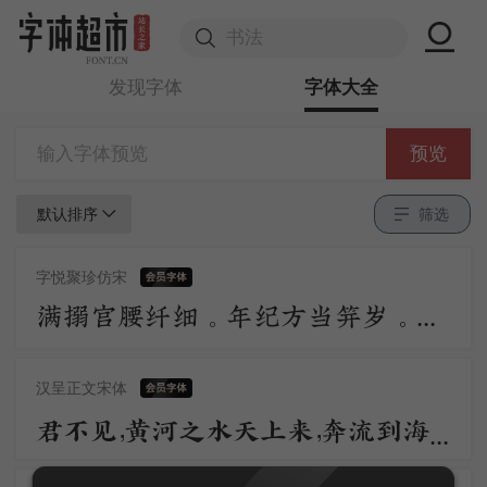
发现字体
字体大全
预览
默认排序
筛选
字悦聚珍仿宋
满搦宫腰纤细。年纪方当笄岁。刚被风流沾惹，与合垂杨双髻。初学严妆，如描似削身材，怯雨羞云情意。举措多娇媚。 争奈心性，未会先怜佳婿。长是夜深，不肯便入鸳被，与解罗裳，盈盈背立银扛，却道你先睡。
汉呈正文宋体
君不见，黄河之水天上来，奔流到海不复回。君不见，高堂明镜悲白发，朝如青丝暮成雪。人生得意须尽欢，莫使金樽空对月。天生我材必有用，千金散尽还复来。