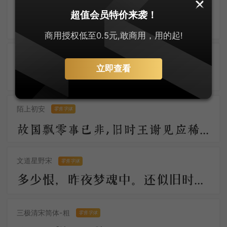
大萌仿宋
零售字体
超值会员特价来袭！
大萌宋体古悠长，仿宋神韵入词章。字迹如玉显温润，墨香似兰透芬芳 。笔端岁月凝风骨，纸上乾坤展浩茫。千载传承情未改，文光熠熠耀八方。
商用授权低至0.5元,敢商用，用的起!
安景臣手书仿宋
零售字体
立即查看
知君此际情萧索，黄芦苦竹孤舟泊。烟白酒旗青，水村鱼市晴。 柁楼今夕梦，脉脉春寒送。直过画眉桥，钱塘江上潮。
陌上初安
零售字体
故国飘零事已非，旧时王谢见应稀。月明汉水初无影，雪满梁园尚未归。柳絮池塘香入梦，梨花庭院冷侵衣。
文道星野宋
零售字体
多少恨，昨夜梦魂中。还似旧时游上苑，车如流水马如龙；花月正春风！
三极清宋简体-粗
零售字体