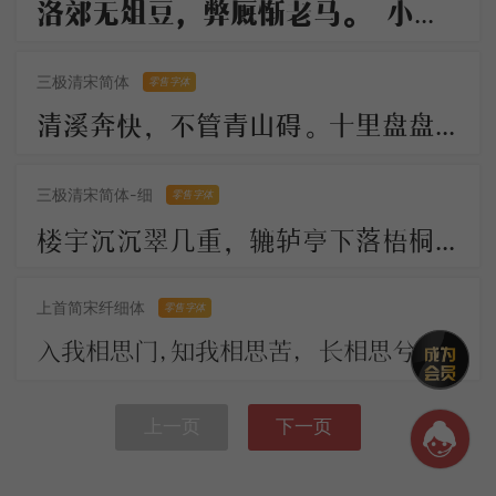
洛郊无俎豆，弊厩惭老马。 小雁过炉峰，影落楚水下。 长船倚云泊，石镜秋凉夜。 岂解有乡情，弄月聊呜哑
三极清宋简体
零售字体
清溪奔快，不管青山碍。十里盘盘平世界，更著溪山襟带。 古今陵谷茫茫，市朝往往耕桑。此地居然形胜，似曾小小兴亡。
三极清宋简体-细
零售字体
楼宇沉沉翠几重，辘轳亭下落梧桐。川光带晚虹垂雨，树影涵秋鹊唤风。 人不见，思何穷，断肠今古夕阳中。
上首简宋纤细体
零售字体
入我相思门，知我相思苦， 长相思兮长相忆，短相思兮无穷极， 早知如此绊人心，何如当初莫相识。
上一页
下一页