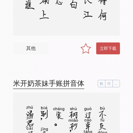
其他
立即下载
米开奶茶妹手账拼音体
数
符
...
。
。