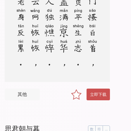
出
门
搔
白
首
，
若
负
平
生
志
。
冠
盖
满
京
华
，
斯
人
独
憔
悴
。
孰
云
网
恢
恢
，
将
老
身
反
累
。
千
秋
万
岁
名
，
寂
寞
身
后
事
其他
立即下载
思君朝与暮
数
符
...