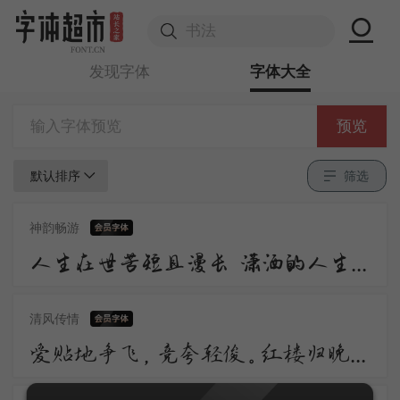
发现字体
字体大全
预览
默认排序
筛选
神韵畅游
人生在世苦短且漫长 潇洒的人生谁不倾情羡慕 潇洒 是一道醉人的风景 宛若美丽的音符自然流动 是人生内在气质的飘逸
清风传情
爱贴地争飞，竞夸轻俊。红楼归晚，看足柳昏花暝。应自栖香正稳。便忘了、天涯芳信。愁损翠黛双蛾，日日画阑独凭。