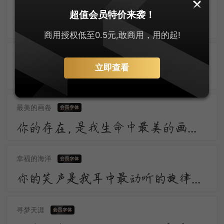
最闪亮的星
超值会员特价来袭！
为我引杯添酒饮，与君把箸击盘歌。诗称国手徒为尔，命压人头不奈何。举眼风光长寂寞，满朝官职独蹉跎。
商用授权低至0.5元,敢商用，用的起!
心动的旋律
立即查看
心如槁木不如多愁善感，迷蒙的醒不如炽热的梦，一口苦水胜过一盏白汤，一场痛哭胜于哀乐两忘。
最美的画卷
你的存在，是我生命中最美的画卷，我愿用一生去欣赏。
幸福的海洋
你的笑声是我耳中最动听的旋律，让我陶醉在幸福的海洋。
寻梦天涯