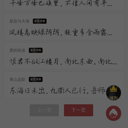
千峰万峰巴峡里，不信人间有平地。渚宫回望水连天，却疑平地元无山。山川相迎复相送，转头变灭都如梦。
星辰与大海
凤楼高映绿阴阴，凝重多含雨露深。 莫谓一枝柔软力，几曾牵破别离心。 馆娃宫畔响廊前，依托吴王养翠烟。
爱的味道
恨君不似江楼月，南北东西。南北东西。只有相随无别离。恨君却似江楼月，暂满还亏。暂满还亏。待得团团是几时。
青山远影
东海日未出，九衢人已行。吾师无事坐，苔藓入门生。 雨过闲花落，风来古木声。天台频说法，石壁欠题名。
上一页
下一页