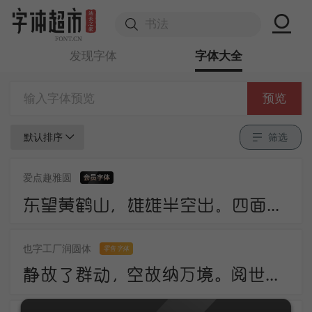
发现字体
字体大全
预览
默认排序
筛选
爱点趣雅圆
东望黄鹤山，雄雄半空出。四面生白云，中峰倚红日。岩峦行穹跨，峰嶂亦冥密。
也字工厂润圆体
零售字体
静故了群动，空故纳万境。阅世走人间，观身卧云岭。咸酸杂众好，中有至味永。诗法不相妨，此语当更请。