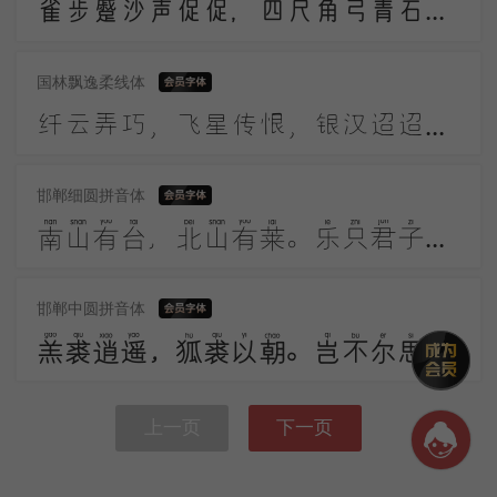
雀步蹙沙声促促，四尺角弓青石镞。黑幡三点铜鼓鸣，高作猿啼摇箭箙。彩巾缠踍幅半斜，溪头簇队映葛花。
国林飘逸柔线体
纤云弄巧，飞星传恨，银汉迢迢暗度。金风玉露一相逢，便胜却人间无数。柔情似水，佳期如梦，忍顾鹊桥归路。两情若是久长时，又岂在朝朝暮暮。
邯郸细圆拼音体
南山有台，北山有莱。乐只君子，邦家之基。乐只君子，万寿无期。南山有桑，北山有杨。乐只君子，邦家之光。乐只君子，万寿无疆。
邯郸中圆拼音体
羔裘逍遥，狐裘以朝。岂不尔思？劳心忉忉。羔裘翱翔，狐裘在堂。岂不尔思？我心忧伤。羔裘如膏，日出有曜。岂不尔思？中心是悼。
上一页
下一页