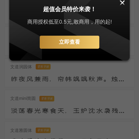
兰米硬笔楷体
零售字体
超值会员特价来袭！
污沟贮浊水，水上叶田田。我来一长叹，知是东溪莲。下有青污泥，馨香无复全。上有红尘扑，颜色不得鲜。
商用授权低至0.5元,敢商用，用的起!
郑庆科静雅体-古朴版
零售字体
立即查看
数年湖上谢浮名，竹杖纱巾遂称情。云外有时逢寺宿，日西无事傍江行。陶潜县里看花发，庾亮楼中对月明。
文道润园体
零售字体
昨夜风兼雨，帘帏飒飒秋声。烛残漏断频倚枕。起坐不能平。 世事漫随流水，算来一梦浮生。醉乡路稳宜频到，此外不堪行。
文道mini简圆
零售字体
淡荡春光寒食天，玉炉沈水袅残烟，梦回山枕隐花钿。海燕未来人斗草，江梅已过柳生绵，黄昏疏雨湿秋千。
文道雅圆体
零售字体