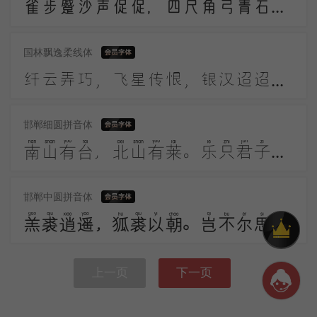
雀步蹙沙声促促，四尺角弓青石镞。黑幡三点铜鼓鸣，高作猿啼摇箭箙。彩巾缠踍幅半斜，溪头簇队映葛花。
国林飘逸柔线体
纤云弄巧，飞星传恨，银汉迢迢暗度。金风玉露一相逢，便胜却人间无数。柔情似水，佳期如梦，忍顾鹊桥归路。两情若是久长时，又岂在朝朝暮暮。
邯郸细圆拼音体
南山有台，北山有莱。乐只君子，邦家之基。乐只君子，万寿无期。南山有桑，北山有杨。乐只君子，邦家之光。乐只君子，万寿无疆。
邯郸中圆拼音体
羔裘逍遥，狐裘以朝。岂不尔思？劳心忉忉。羔裘翱翔，狐裘在堂。岂不尔思？我心忧伤。羔裘如膏，日出有曜。岂不尔思？中心是悼。
上一页
下一页