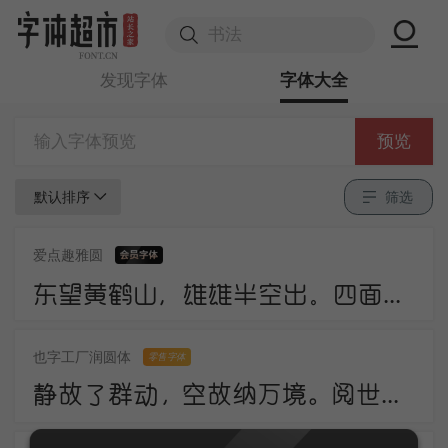
发现字体
字体大全
预览
默认排序
筛选
爱点趣雅圆
东望黄鹤山，雄雄半空出。四面生白云，中峰倚红日。岩峦行穹跨，峰嶂亦冥密。
也字工厂润圆体
零售字体
静故了群动，空故纳万境。阅世走人间，观身卧云岭。咸酸杂众好，中有至味永。诗法不相妨，此语当更请。