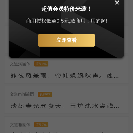
兰米硬笔楷体
零售字体
超值会员特价来袭！
污沟贮浊水，水上叶田田。我来一长叹，知是东溪莲。下有青污泥，馨香无复全。上有红尘扑，颜色不得鲜。
商用授权低至0.5元,敢商用，用的起!
郑庆科静雅体-古朴版
零售字体
立即查看
数年湖上谢浮名，竹杖纱巾遂称情。云外有时逢寺宿，日西无事傍江行。陶潜县里看花发，庾亮楼中对月明。
文道润园体
零售字体
昨夜风兼雨，帘帏飒飒秋声。烛残漏断频倚枕。起坐不能平。 世事漫随流水，算来一梦浮生。醉乡路稳宜频到，此外不堪行。
文道mini简圆
零售字体
淡荡春光寒食天，玉炉沈水袅残烟，梦回山枕隐花钿。海燕未来人斗草，江梅已过柳生绵，黄昏疏雨湿秋千。
文道雅圆体
零售字体