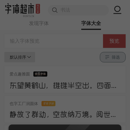
发现字体
字体大全
预览
默认排序
筛选
爱点趣雅圆
东望黄鹤山，雄雄半空出。四面生白云，中峰倚红日。岩峦行穹跨，峰嶂亦冥密。
也字工厂润圆体
零售字体
静故了群动，空故纳万境。阅世走人间，观身卧云岭。咸酸杂众好，中有至味永。诗法不相妨，此语当更请。