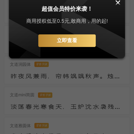
兰米硬笔楷体
零售字体
超值会员特价来袭！
污沟贮浊水，水上叶田田。我来一长叹，知是东溪莲。下有青污泥，馨香无复全。上有红尘扑，颜色不得鲜。
商用授权低至0.5元,敢商用，用的起!
郑庆科静雅体-古朴版
零售字体
立即查看
数年湖上谢浮名，竹杖纱巾遂称情。云外有时逢寺宿，日西无事傍江行。陶潜县里看花发，庾亮楼中对月明。
文道润园体
零售字体
昨夜风兼雨，帘帏飒飒秋声。烛残漏断频倚枕。起坐不能平。 世事漫随流水，算来一梦浮生。醉乡路稳宜频到，此外不堪行。
文道mini简圆
零售字体
淡荡春光寒食天，玉炉沈水袅残烟，梦回山枕隐花钿。海燕未来人斗草，江梅已过柳生绵，黄昏疏雨湿秋千。
文道雅圆体
零售字体