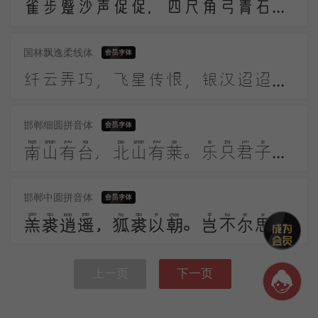
雀步蹙沙声促促，四尺角弓青石镞。黑幡三点铜鼓鸣，高作猿啼摇箭箙。彩巾缠踍幅半斜，溪头簇队映葛花。
国林飘逸柔线体
纤云弄巧，飞星传恨，银汉迢迢暗度。金风玉露一相逢，便胜却人间无数。柔情似水，佳期如梦，忍顾鹊桥归路。两情若是久长时，又岂在朝朝暮暮。
邯郸细圆拼音体
南山有台，北山有莱。乐只君子，邦家之基。乐只君子，万寿无期。南山有桑，北山有杨。乐只君子，邦家之光。乐只君子，万寿无疆。
邯郸中圆拼音体
羔裘逍遥，狐裘以朝。岂不尔思？劳心忉忉。羔裘翱翔，狐裘在堂。岂不尔思？我心忧伤。羔裘如膏，日出有曜。岂不尔思？中心是悼。
上一页
下一页