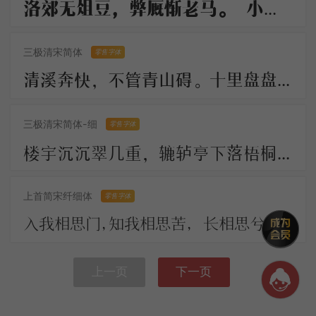
洛郊无俎豆，弊厩惭老马。 小雁过炉峰，影落楚水下。 长船倚云泊，石镜秋凉夜。 岂解有乡情，弄月聊呜哑
三极清宋简体
零售字体
清溪奔快，不管青山碍。十里盘盘平世界，更著溪山襟带。 古今陵谷茫茫，市朝往往耕桑。此地居然形胜，似曾小小兴亡。
三极清宋简体-细
零售字体
楼宇沉沉翠几重，辘轳亭下落梧桐。川光带晚虹垂雨，树影涵秋鹊唤风。 人不见，思何穷，断肠今古夕阳中。
上首简宋纤细体
零售字体
入我相思门，知我相思苦， 长相思兮长相忆，短相思兮无穷极， 早知如此绊人心，何如当初莫相识。
上一页
下一页