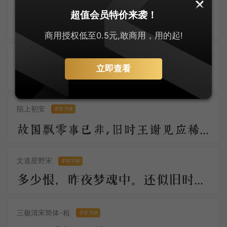
大萌仿宋
零售字体
超值会员特价来袭！
大萌宋体古悠长，仿宋神韵入词章。字迹如玉显温润，墨香似兰透芬芳 。笔端岁月凝风骨，纸上乾坤展浩茫。千载传承情未改，文光熠熠耀八方。
商用授权低至0.5元,敢商用，用的起!
安景臣手书仿宋
零售字体
立即查看
知君此际情萧索，黄芦苦竹孤舟泊。烟白酒旗青，水村鱼市晴。 柁楼今夕梦，脉脉春寒送。直过画眉桥，钱塘江上潮。
陌上初安
零售字体
故国飘零事已非，旧时王谢见应稀。月明汉水初无影，雪满梁园尚未归。柳絮池塘香入梦，梨花庭院冷侵衣。
文道星野宋
零售字体
多少恨，昨夜梦魂中。还似旧时游上苑，车如流水马如龙；花月正春风！
三极清宋简体-粗
零售字体