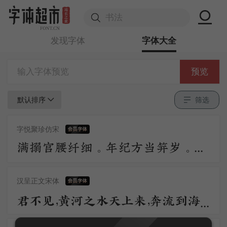
发现字体
字体大全
预览
默认排序
筛选
字悦聚珍仿宋
满搦宫腰纤细。年纪方当笄岁。刚被风流沾惹，与合垂杨双髻。初学严妆，如描似削身材，怯雨羞云情意。举措多娇媚。 争奈心性，未会先怜佳婿。长是夜深，不肯便入鸳被，与解罗裳，盈盈背立银扛，却道你先睡。
汉呈正文宋体
君不见，黄河之水天上来，奔流到海不复回。君不见，高堂明镜悲白发，朝如青丝暮成雪。人生得意须尽欢，莫使金樽空对月。天生我材必有用，千金散尽还复来。