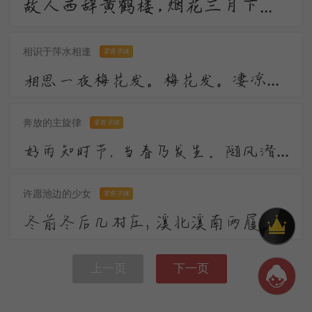
故人西辞黄鹤楼，烟花三月下扬州。孤帆远影碧空尽，唯见长江天际流。
相识于萍水相逢
零售字体
相思一夜梅花发。梅花发。凄凉南浦，断桥斜月。 盈盈微步凌波袜。东风笑倚天涯阔。天涯阔。一声羌管，暮云愁绝。
奔放的主旋律
零售字体
好雨知时节，当春乃发生。随风潜入夜，润物细无声。野径云俱黑，江船火独明。晓看红湿处，花重锦官城。
许愿池边的少女
零售字体
冬前冬后几村庄，溪北溪南两履霜，树头树底孤山上。冷风袭来何处香？ 忽相逢缟袂绡裳。酒醒寒惊梦，笛凄春断肠，淡月昏黄。
上一页
下一页