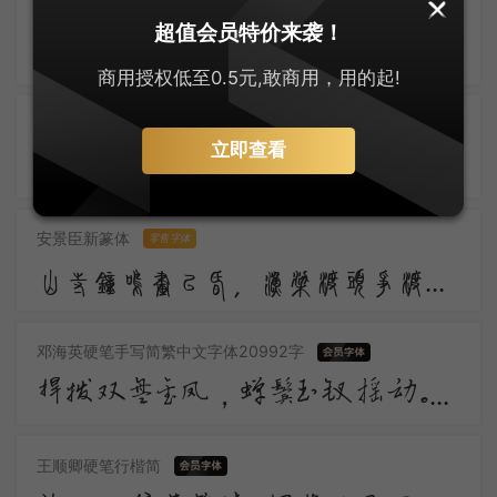
安景臣行书速成版
零售字体
超值会员特价来袭！
谈笑为故事，推移成昔年。垂阴当覆地，耸干会参天。好作思人树，惭无惠化传。
商用授权低至0.5元,敢商用，用的起!
安景臣新瘦金体
零售字体
立即查看
玉京曾忆昔繁华，万里帝王家。琼林玉殿，朝喧弦管，暮列笙琶。花城人去今萧索，春梦绕胡沙。家山何处，忍听羌笛，吹彻梅花。
安景臣新篆体
零售字体
山寺钟鸣昼已昏，渔梁渡头争渡喧。人随沙岸向江村，余亦乘舟归鹿门。鹿门月照开烟树，忽到庞公栖隐处。
邓海英硬笔手写简繁中文字体20992字
捍拨双盘金凤，蝉鬓玉钗摇动。画堂前，人不语，弦解语。弹到昭君怨处，翠蛾愁，不抬头。
王顺卿硬笔行楷简