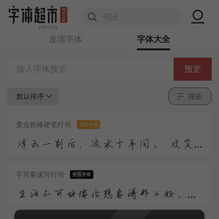
发现字体
字体大全
预览
默认排序
筛选
爱点乾峰硬笔行书
零售字体
浮云一别后，流水十年间。 欢笑情如旧，萧疏鬓已斑。 何因不归去？淮上有秋山。
手写客速写行书
生活不可能像你想象得那么好，但也不会像你想象得那么糟。我觉得人的脆弱和坚强都超乎自己的想象。有时，我可能脆弱得一句话就泪流满面；有时，也发现自己咬着牙走了很长的路。