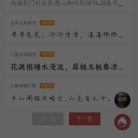
雨滴长门秋夜长，愁心和雨到昭阳。泪痕不学君恩断，拭却千行更万行。宫殿沈沈月欲分，昭阳更漏不堪闻。
仓耳古风楷书
零售字体
寻寻觅觅，冷冷清清，凄凄惨惨戚戚。乍暖还寒时候，最难将息。三杯两盏淡酒，怎敌他、晚来风急！雁过也，正伤心，却是旧时相识。
三极古拙楷书
零售字体
花满银塘水漫流。犀槌玉板奏凉州。顺风环佩过秦楼。远汉碧云轻漠漠，今宵人在鹊桥头。一声敲彻绛河秋。
三极和曦行楷
零售字体
平山阑槛倚晴空，山色有无中。手种堂前垂柳，别来几度春风？文章太守，挥毫万字，一饮千钟。行乐直须年少，尊前看取衰翁。
上一页
下一页