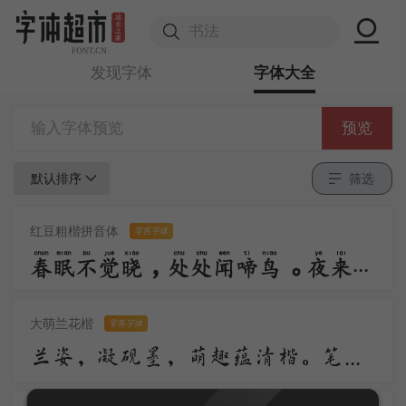
发现字体
字体大全
预览
默认排序
筛选
红豆粗楷拼音体
零售字体
春眠不觉晓，处处闻啼鸟。夜来风雨声，花落知多少。
大萌兰花楷
零售字体
兰姿，凝砚墨，萌趣蕴清楷。笔落柔含韵，风舒浅带华。