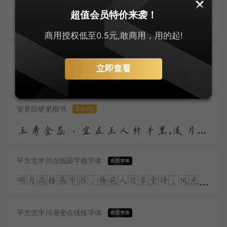
字悦魁本店招体
超值会员特价来袭！
昨夜雨疏风骤，浓睡不消残酒。试问卷帘人，却道海棠依旧。知否？知否？应是绿肥红瘦。
商用授权低至0.5元,敢商用，用的起!
大萌唐楷
零售字体
立即查看
大萌唐风韵正浓，唐楷字体耀苍穹。微胖为美人皆赞，盛世繁华气象雄。胡旋舞起惊鸿影，丝路通商气势隆。诗韵悠扬传万古，长安盛景梦魂中。
安景臣硬笔楷书
零售字体
玉房金蕊，宜在玉人纤手里。淡月朦胧，更有微微弄袖风。温香熟美，醉慢云鬟垂两耳。多谢春工，不是花红是玉红。
平方北半川点线田字格字体
明月高楼燕市酒，梅花人日草堂诗。风光流转何多态，儿女青红又一时。涧底孤松二千尺，殷勤留看岁寒枝。
平方北半川渐变点线练字体