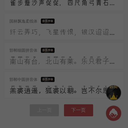
雀步蹙沙声促促，四尺角弓青石镞。黑幡三点铜鼓鸣，高作猿啼摇箭箙。彩巾缠踍幅半斜，溪头簇队映葛花。
国林飘逸柔线体
纤云弄巧，飞星传恨，银汉迢迢暗度。金风玉露一相逢，便胜却人间无数。柔情似水，佳期如梦，忍顾鹊桥归路。两情若是久长时，又岂在朝朝暮暮。
邯郸细圆拼音体
南山有台，北山有莱。乐只君子，邦家之基。乐只君子，万寿无期。南山有桑，北山有杨。乐只君子，邦家之光。乐只君子，万寿无疆。
邯郸中圆拼音体
羔裘逍遥，狐裘以朝。岂不尔思？劳心忉忉。羔裘翱翔，狐裘在堂。岂不尔思？我心忧伤。羔裘如膏，日出有曜。岂不尔思？中心是悼。
上一页
下一页