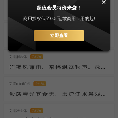
兰米硬笔楷体
零售字体
超值会员特价来袭！
污沟贮浊水，水上叶田田。我来一长叹，知是东溪莲。下有青污泥，馨香无复全。上有红尘扑，颜色不得鲜。
商用授权低至0.5元,敢商用，用的起!
郑庆科静雅体-古朴版
零售字体
立即查看
数年湖上谢浮名，竹杖纱巾遂称情。云外有时逢寺宿，日西无事傍江行。陶潜县里看花发，庾亮楼中对月明。
文道润园体
零售字体
昨夜风兼雨，帘帏飒飒秋声。烛残漏断频倚枕。起坐不能平。 世事漫随流水，算来一梦浮生。醉乡路稳宜频到，此外不堪行。
文道mini简圆
零售字体
淡荡春光寒食天，玉炉沈水袅残烟，梦回山枕隐花钿。海燕未来人斗草，江梅已过柳生绵，黄昏疏雨湿秋千。
文道雅圆体
零售字体