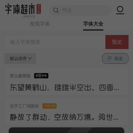
发现字体
字体大全
预览
默认排序
筛选
爱点趣雅圆
东望黄鹤山，雄雄半空出。四面生白云，中峰倚红日。岩峦行穹跨，峰嶂亦冥密。
也字工厂润圆体
零售字体
静故了群动，空故纳万境。阅世走人间，观身卧云岭。咸酸杂众好，中有至味永。诗法不相妨，此语当更请。