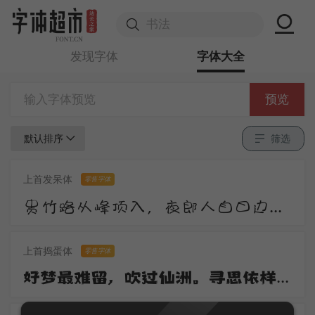
发现字体
字体大全
预览
默认排序
筛选
上首发呆体
零售字体
贵竹路从峰顶入，夜郎人自日边来。莺花夹道惊春老，雉堞连云向晚开。尺素屡题还屡掷，衡阳那有雁飞回。
上首捣蛋体
零售字体
好梦最难留，吹过仙洲。寻思依样到心头。去也无踪寻也惯，一桁红楼。