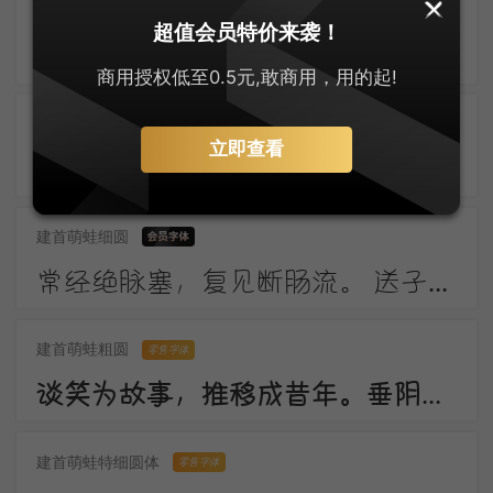
上首布迪体
零售字体
超值会员特价来袭！
东风柳陌长，闭月花房小。应念画眉人，拂镜啼新晓。伤心南浦波，回首青门道。记得绿罗裙，处处怜芳草。
商用授权低至0.5元,敢商用，用的起!
建首萌蛙圆体
零售字体
立即查看
窗外一株梅，寒花五出开。 影随朝日远，香逐便风来。 泣对铜钩障，愁看玉镜台。 行人断消息，春恨几裴回。
建首萌蛙细圆
常经绝脉塞，复见断肠流。 送子成今别，令人起昔愁。 陇云晴半雨，边草夏先秋。 万里长城寄，无贻汉国忧。
建首萌蛙粗圆
零售字体
谈笑为故事，推移成昔年。垂阴当覆地，耸干会参天。好作思人树，惭无惠化传。
建首萌蛙特细圆体
零售字体