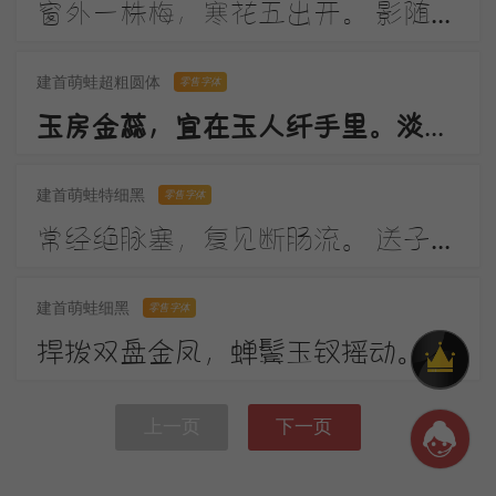
窗外一株梅，寒花五出开。 影随朝日远，香逐便风来。 泣对铜钩障，愁看玉镜台。 行人断消息，春恨几裴回。
建首萌蛙超粗圆体
零售字体
玉房金蕊，宜在玉人纤手里。淡月朦胧，更有微微弄袖风。温香熟美，醉慢云鬟垂两耳。多谢春工，不是花红是玉红。
建首萌蛙特细黑
零售字体
常经绝脉塞，复见断肠流。 送子成今别，令人起昔愁。 陇云晴半雨，边草夏先秋。 万里长城寄，无贻汉国忧。
建首萌蛙细黑
零售字体
捍拨双盘金凤，蝉鬓玉钗摇动。画堂前，人不语，弦解语。弹到昭君怨处，翠蛾愁，不抬头。
上一页
下一页