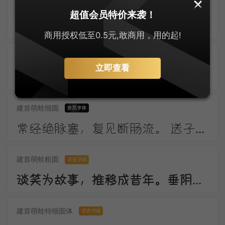
上首布迪体
零售字体
超值会员特价来袭！
东风柳陌长，闭月花房小。应念画眉人，拂镜啼新晓。伤心南浦波，回首青门道。记得绿罗裙，处处怜芳草。
商用授权低至0.5元,敢商用，用的起!
建首萌蛙圆体
零售字体
立即查看
窗外一株梅，寒花五出开。 影随朝日远，香逐便风来。 泣对铜钩障，愁看玉镜台。 行人断消息，春恨几裴回。
建首萌蛙细圆
常经绝脉塞，复见断肠流。 送子成今别，令人起昔愁。 陇云晴半雨，边草夏先秋。 万里长城寄，无贻汉国忧。
建首萌蛙粗圆
零售字体
谈笑为故事，推移成昔年。垂阴当覆地，耸干会参天。好作思人树，惭无惠化传。
建首萌蛙特细圆体
零售字体