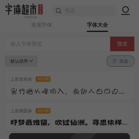
发现字体
字体大全
预览
默认排序
筛选
上首发呆体
零售字体
贵竹路从峰顶入，夜郎人自日边来。莺花夹道惊春老，雉堞连云向晚开。尺素屡题还屡掷，衡阳那有雁飞回。
上首捣蛋体
零售字体
好梦最难留，吹过仙洲。寻思依样到心头。去也无踪寻也惯，一桁红楼。